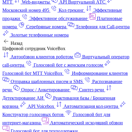
МТТ
Web-виджеты
API Виртуальной АТС
Московский номер 495
Кол-трекинг
Эффективные
продажи
Эффективное обслуживание
Платиновые
номера
Серебряные номера
Телефония для Call-центра
Золотые телефонные номера
Назад
Цифровой сотрудник VoiceBox
Автообзвон клиентов роботом
Виртуальный оператор
call-центра
Голосовой бот с женским голосом
Голосовой бот МТТ VoiceBox
Информирование клиентов
Отправка шаблонных писем и SMS
Распознавание
речи
Опрос / Анкетирование
Синтез речи
Детектирование АИ
Реактивация базы / Брошенная
корзина
API Voicebox
Автоматизация кол‑центра
Конструктор голосовых ботов
Голосовой бот для
интернет‑магазина
Автоматический исходящий обзвон
Голосовой бот для техподдержки