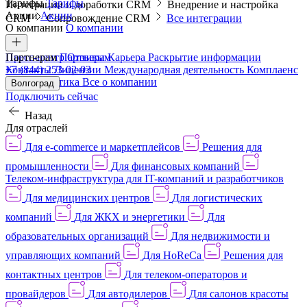
Тарифы
Тарифы
Интеграции и доработки CRM
Внедрение и настройка
Акции
Акции
CRM
Сопровождение CRM
Все интеграции
О компании
О компании
Пресс-центр
Партнерам
Партнерам
Отзывы
Карьера
Раскрытие информации
Контакты
+7 (844) 253-02-03
Лицензии
Международная деятельность
Комплаенс
и деловая этика
Все о компании
Волгоград
Подключить сейчас
Назад
Для отраслей
Для e-commerce и маркетплейсов
Решения для
промышленности
Для финансовых компаний
Телеком-инфраструктура для IT-компаний и разработчиков
Для медицинских центров
Для логистических
компаний
Для ЖКХ и энергетики
Для
образовательных организаций
Для недвижимости и
управляющих компаний
Для HoReCa
Решения для
контактных центров
Для телеком-операторов и
провайдеров
Для автодилеров
Для салонов красоты