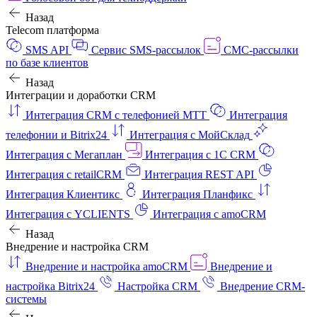
Назад
Telecom платформа
SMS API
Сервис SMS-рассылок
СМС-рассылки
по базе клиентов
Назад
Интеграции и доработки CRM
Интеграция CRM с телефонией МТТ
Интеграция
телефонии и Bitrix24
Интеграция с МойСклад
Интеграция с Мегаплан
Интеграция с 1C CRM
Интеграция с retailCRM
Интеграция REST API
Интеграция Клиентикс
Интеграция Планфикс
Интеграция с YCLIENTS
Интеграция с amoCRM
Назад
Внедрение и настройка CRM
Внедрение и настройка amoCRM
Внедрение и
настройка Bitrix24
Настройка CRM
Внедрение CRM-
системы