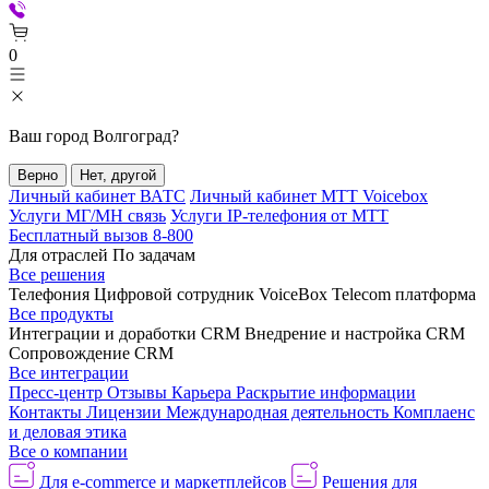
0
Ваш город
Волгоград
?
Верно
Нет, другой
Личный кабинет ВАТС
Личный кабинет МТТ Voicebox
Услуги МГ/МН связь
Услуги IP-телефония от МТТ
Бесплатный вызов 8-800
Для отраслей
По задачам
Все решения
Телефония
Цифровой сотрудник VoiceBox
Telecom платформа
Все продукты
Интеграции и доработки CRM
Внедрение и настройка CRM
Сопровождение CRM
Все интеграции
Пресс-центр
Отзывы
Карьера
Раскрытие информации
Контакты
Лицензии
Международная деятельность
Комплаенс
и деловая этика
Все о компании
Для e-commerce и маркетплейсов
Решения для