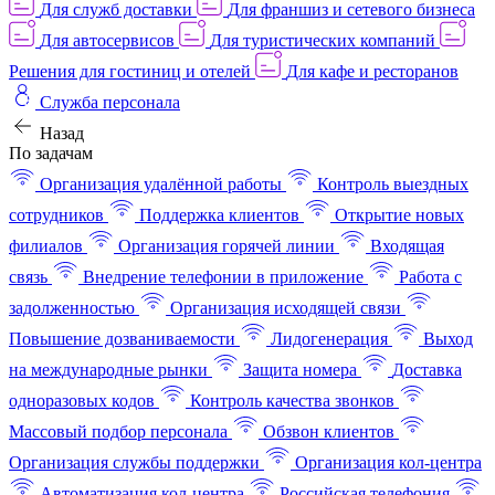
Для служб доставки
Для франшиз и сетевого бизнеса
Для автосервисов
Для туристических компаний
Решения для гостиниц и отелей
Для кафе и ресторанов
Служба персонала
Назад
По задачам
Организация удалённой работы
Контроль выездных
сотрудников
Поддержка клиентов
Открытие новых
филиалов
Организация горячей линии
Входящая
связь
Внедрение телефонии в приложение
Работа с
задолженностью
Организация исходящей связи
Повышение дозваниваемости
Лидогенерация
Выход
на международные рынки
Защита номера
Доставка
одноразовых кодов
Контроль качества звонков
Массовый подбор персонала
Обзвон клиентов
Организация службы поддержки
Организация кол-центра
Автоматизация кол-центра
Российская телефония