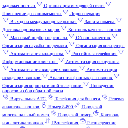
задолженностью
Организация исходящей связи
Повышение дозваниваемости
Лидогенерация
Выход на международные рынки
Защита номера
Доставка одноразовых кодов
Контроль качества звонков
Массовый подбор персонала
Обзвон клиентов
Организация службы поддержки
Организация кол-центра
Автоматизация кол-центра
Российская телефония
Информирование клиентов
Автоматизация рекрутинга
Автоматизация входящих звонков
Автоматизация
исходящих звонков
Анализ телефонных разговоров
Организация корпоративной телефонии
Проведение
опросов и сбор обратной связи
Виртуальная АТС
Телефония для бизнеса
Речевая
аналитика звонков
Номер 8-800
Городской
многоканальный номер
Городской номер
Контроль
и аналитика звонков
IP-телефония
Распределение