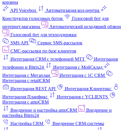
корзина
API Voicebox
Автоматизация кол‑центра
Конструктор голосовых ботов
Голосовой бот для
интернет‑магазина
Автоматический исходящий обзвон
Голосовой бот для техподдержки
SMS API
Сервис SMS-рассылок
СМС-рассылки по базе клиентов
Интеграция CRM с телефонией МТТ
Интеграция
телефонии и Bitrix24
Интеграция с МойСклад
Интеграция с Мегаплан
Интеграция с 1C CRM
Интеграция с retailCRM
Интеграция REST API
Интеграция Клиентикс
Интеграция Планфикс
Интеграция с YCLIENTS
Интеграция с amoCRM
Внедрение и настройка amoCRM
Внедрение и
настройка Bitrix24
Настройка CRM
Внедрение CRM-системы