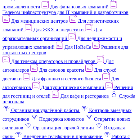
промышленности
Для финансовых компаний
Телеком-инфраструктура для IT-компаний и разработчиков
Для медицинских центров
Для логистических
компаний
Для ЖКХ и энергетики
Для
образовательных организаций
Для недвижимости и
управляющих компаний
Для HoReCa
Решения для
контактных центров
Для телеком-операторов и провайдеров
Для
автодилеров
Для салонов красоты
Для служб
доставки
Для франшиз и сетевого бизнеса
Для
автосервисов
Для туристических компаний
Решения
для гостиниц и отелей
Для кафе и ресторанов
Служба
персонала
Организация удалённой работы
Контроль выездных
сотрудников
Поддержка клиентов
Открытие новых
филиалов
Организация горячей линии
Входящая
связь
Внедрение телефонии в приложение
Работа с