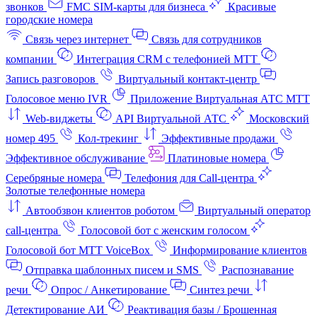
звонков
FMC SIM-карты для бизнеса
Красивые
городские номера
Связь через интернет
Связь для сотрудников
компании
Интеграция CRM с телефонией МТТ
Запись разговоров
Виртуальный контакт‑центр
Голосовое меню IVR
Приложение Виртуальная АТС МТТ
Web-виджеты
API Виртуальной АТС
Московский
номер 495
Кол-трекинг
Эффективные продажи
Эффективное обслуживание
Платиновые номера
Серебряные номера
Телефония для Call-центра
Золотые телефонные номера
Автообзвон клиентов роботом
Виртуальный оператор
call-центра
Голосовой бот с женским голосом
Голосовой бот МТТ VoiceBox
Информирование клиентов
Отправка шаблонных писем и SMS
Распознавание
речи
Опрос / Анкетирование
Синтез речи
Детектирование АИ
Реактивация базы / Брошенная