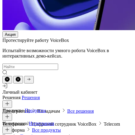
Акция
Протестируйте работу VoiceBox
Испытайте возможности умного робота VoiceBox в
интерактивных демо-кейсах.
Личный кабинет
Решения
Решения
Продукты
Продукты
Для отраслей
По задачам
Все решения
Интеграции
Интеграции
Телефония
Цифровой сотрудник VoiceBox
Telecom
платформа
Все продукты