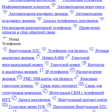
Информирование клиентов
Автоматизация рекрутинга
Автоматизация входящих звонков
Автоматизация
исходящих звонков
Анализ телефонных разговоров
Организация корпоративной телефонии
Проведение
опросов и сбор обратной связи
Назад
Телефония
Виртуальная АТС
Телефония для бизнеса
Речевая
аналитика звонков
Номер 8-800
Городской
многоканальный номер
Городской номер
Контроль
и аналитика звонков
IP-телефония
Распределение
звонков
FMC SIM-карты для бизнеса
Красивые
городские номера
Связь через интернет
Связь для
сотрудников компании
Интеграция CRM с телефонией
МТТ
Запись разговоров
Виртуальный контакт‑центр
Голосовое меню IVR
Приложение Виртуальная АТС