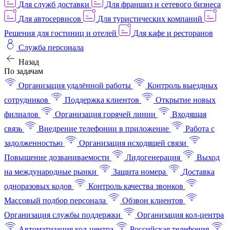
Для служб доставки
Для франшиз и сетевого бизнеса
Для автосервисов
Для туристических компаний
Решения для гостиниц и отелей
Для кафе и ресторанов
Служба персонала
Назад
По задачам
Организация удалённой работы
Контроль выездных
сотрудников
Поддержка клиентов
Открытие новых
филиалов
Организация горячей линии
Входящая
связь
Внедрение телефонии в приложение
Работа с
задолженностью
Организация исходящей связи
Повышение дозваниваемости
Лидогенерация
Выход
на международные рынки
Защита номера
Доставка
одноразовых кодов
Контроль качества звонков
Массовый подбор персонала
Обзвон клиентов
Организация службы поддержки
Организация кол-центра
Автоматизация кол-центра
Российская телефония