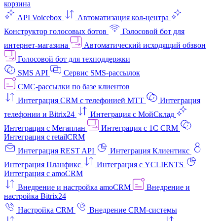
корзина
API Voicebox
Автоматизация кол‑центра
Конструктор голосовых ботов
Голосовой бот для
интернет‑магазина
Автоматический исходящий обзвон
Голосовой бот для техподдержки
SMS API
Сервис SMS-рассылок
СМС-рассылки по базе клиентов
Интеграция CRM с телефонией МТТ
Интеграция
телефонии и Bitrix24
Интеграция с МойСклад
Интеграция с Мегаплан
Интеграция с 1C CRM
Интеграция с retailCRM
Интеграция REST API
Интеграция Клиентикс
Интеграция Планфикс
Интеграция с YCLIENTS
Интеграция с amoCRM
Внедрение и настройка amoCRM
Внедрение и
настройка Bitrix24
Настройка CRM
Внедрение CRM-системы