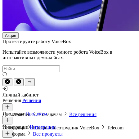
Акция
Протестируйте работу VoiceBox
Испытайте возможности умного робота VoiceBox в
интерактивных демо-кейсах.
Личный кабинет
Решения
Решения
Продукты
Продукты
Для отраслей
По задачам
Все решения
Интеграции
Интеграции
Телефония
Цифровой сотрудник VoiceBox
Telecom
платформа
Все продукты