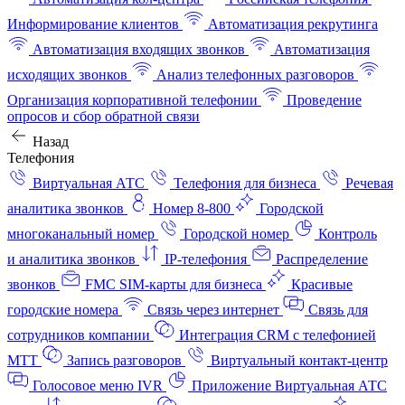
Информирование клиентов
Автоматизация рекрутинга
Автоматизация входящих звонков
Автоматизация
исходящих звонков
Анализ телефонных разговоров
Организация корпоративной телефонии
Проведение
опросов и сбор обратной связи
Назад
Телефония
Виртуальная АТС
Телефония для бизнеса
Речевая
аналитика звонков
Номер 8-800
Городской
многоканальный номер
Городской номер
Контроль
и аналитика звонков
IP-телефония
Распределение
звонков
FMC SIM-карты для бизнеса
Красивые
городские номера
Связь через интернет
Связь для
сотрудников компании
Интеграция CRM с телефонией
МТТ
Запись разговоров
Виртуальный контакт‑центр
Голосовое меню IVR
Приложение Виртуальная АТС