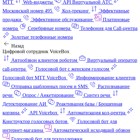
МТТ
Web-виджеты
API Виртуальной АТС
Московский номер 495
Кол-трекинг
Эффективные
продажи
Эффективное обслуживание
Платиновые
номера
Серебряные номера
Телефония для Call-центра
Золотые телефонные номера
Назад
Цифровой сотрудник VoiceBox
Автообзвон клиентов роботом
Виртуальный оператор
call-центра
Голосовой бот с женским голосом
Голосовой бот МТТ VoiceBox
Информирование клиентов
Отправка шаблонных писем и SMS
Распознавание
речи
Опрос / Анкетирование
Синтез речи
Детектирование АИ
Реактивация базы / Брошенная
корзина
API Voicebox
Автоматизация кол‑центра
Конструктор голосовых ботов
Голосовой бот для
интернет‑магазина
Автоматический исходящий обзвон
Голосовой бот для техподдержки