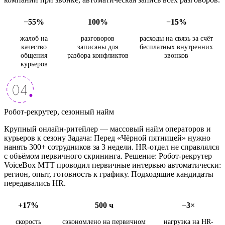
−55%
100%
−15%
жалоб на
разговоров
расходы на связь за счёт
качество
записаны для
бесплатных внутренних
общения
разбора конфликтов
звонков
курьеров
Робот-рекрутер, сезонный найм
Крупный онлайн-ритейлер — массовый найм операторов и
курьеров к сезону Задача: Перед «Чёрной пятницей» нужно
нанять 300+ сотрудников за 3 недели. HR-отдел не справлялся
с объёмом первичного скрининга. Решение: Робот-рекрутер
VoiceBox МТТ проводил первичные интервью автоматически:
регион, опыт, готовность к графику. Подходящие кандидаты
передавались HR.
+17%
500 ч
−3×
скорость
сэкономлено на первичном
нагрузка на HR-