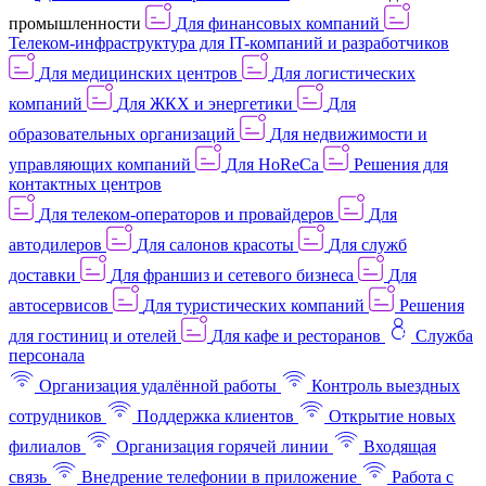
промышленности
Для финансовых компаний
Телеком-инфраструктура для IT-компаний и разработчиков
Для медицинских центров
Для логистических
компаний
Для ЖКХ и энергетики
Для
образовательных организаций
Для недвижимости и
управляющих компаний
Для HoReCa
Решения для
контактных центров
Для телеком-операторов и провайдеров
Для
автодилеров
Для салонов красоты
Для служб
доставки
Для франшиз и сетевого бизнеса
Для
автосервисов
Для туристических компаний
Решения
для гостиниц и отелей
Для кафе и ресторанов
Служба
персонала
Организация удалённой работы
Контроль выездных
сотрудников
Поддержка клиентов
Открытие новых
филиалов
Организация горячей линии
Входящая
связь
Внедрение телефонии в приложение
Работа с