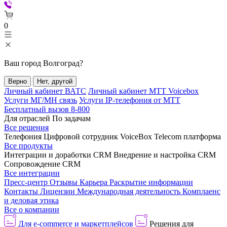
0
Ваш город
Волгоград
?
Верно
Нет, другой
Личный кабинет ВАТС
Личный кабинет МТТ Voicebox
Услуги МГ/МН связь
Услуги IP-телефония от МТТ
Бесплатный вызов 8-800
Для отраслей
По задачам
Все решения
Телефония
Цифровой сотрудник VoiceBox
Telecom платформа
Все продукты
Интеграции и доработки CRM
Внедрение и настройка CRM
Сопровождение CRM
Все интеграции
Пресс-центр
Отзывы
Карьера
Раскрытие информации
Контакты
Лицензии
Международная деятельность
Комплаенс
и деловая этика
Все о компании
Для e-commerce и маркетплейсов
Решения для