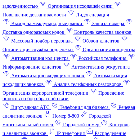
задолженностью
Организация исходящей связи
Повышение дозваниваемости
Лидогенерация
Выход на международные рынки
Защита номера
Доставка одноразовых кодов
Контроль качества звонков
Массовый подбор персонала
Обзвон клиентов
Организация службы поддержки
Организация кол-центра
Автоматизация кол-центра
Российская телефония
Информирование клиентов
Автоматизация рекрутинга
Автоматизация входящих звонков
Автоматизация
исходящих звонков
Анализ телефонных разговоров
Организация корпоративной телефонии
Проведение
опросов и сбор обратной связи
Виртуальная АТС
Телефония для бизнеса
Речевая
аналитика звонков
Номер 8-800
Городской
многоканальный номер
Городской номер
Контроль
и аналитика звонков
IP-телефония
Распределение