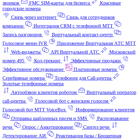
звонков
FMC SIM-карты для бизнеса
Красивые
городские номера
Связь через интернет
Связь для сотрудников
компании
Интеграция CRM с телефонией МТТ
Запись разговоров
Виртуальный контакт‑центр
Голосовое меню IVR
Приложение Виртуальная АТС МТТ
Web-виджеты
API Виртуальной АТС
Московский
номер 495
Кол-трекинг
Эффективные продажи
Эффективное обслуживание
Платиновые номера
Серебряные номера
Телефония для Call-центра
Золотые телефонные номера
Автообзвон клиентов роботом
Виртуальный оператор
call-центра
Голосовой бот с женским голосом
Голосовой бот МТТ VoiceBox
Информирование клиентов
Отправка шаблонных писем и SMS
Распознавание
речи
Опрос / Анкетирование
Синтез речи
Детектирование АИ
Реактивация базы / Брошенная