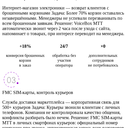
Интернет-магазин электроники — возврат клиентов с
брошенными корзинами Задача: Более 70% корзин оставались
незавершёнными. Менеджеры не успевали перезванивать по
всем брошенным заявкам. Решение: VoiceBox МТТ
автоматически звонит через 2 часа после ухода с сайта,
напоминает о товарах, при интересе переводит на менеджера.
+18%
24/7
×0
конверсия брошенных
обработка без
дополнительных
корзин
участия
сотрудников
в заказ
оператора
не потребовалось
FMC SIM-карты, контроль курьеров
Служба доставки маркетплейса — корпоративная связь для
500+ курьеров Задача: Курьеры звонили клиентам с личных
телефонов. Компания не контролировала качество общения,
конфликты разбирать было нечем. Решение: FMC SIM-карты
МТТ в личных смартфонах курьеров: официальный номер
компании при звонке, автоматическая запись всех разговоров.