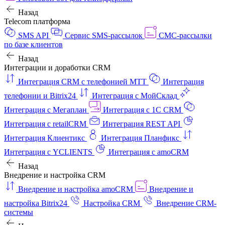
Назад
Telecom платформа
SMS API
Сервис SMS-рассылок
СМС-рассылки
по базе клиентов
Назад
Интеграции и доработки CRM
Интеграция CRM с телефонией МТТ
Интеграция
телефонии и Bitrix24
Интеграция с МойСклад
Интеграция с Мегаплан
Интеграция с 1C CRM
Интеграция с retailCRM
Интеграция REST API
Интеграция Клиентикс
Интеграция Планфикс
Интеграция с YCLIENTS
Интеграция с amoCRM
Назад
Внедрение и настройка CRM
Внедрение и настройка amoCRM
Внедрение и
настройка Bitrix24
Настройка CRM
Внедрение CRM-
системы