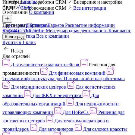
Тарифы
Тарифы
Интеграции и доработки CRM
Внедрение и настройка
Акции
Акции
CRM
Сопровождение CRM
Все интеграции
О компании
О компании
Пресс-центр
Партнерам
Партнерам
Отзывы
Карьера
Раскрытие информации
Контакты
+7 (844) 253-02-03
Лицензии
Международная деятельность
Комплаенс
и деловая этика
Все о компании
Волгоград
Купить в 1 клик
Назад
Для отраслей
Для e-commerce и маркетплейсов
Решения для
промышленности
Для финансовых компаний
Телеком-инфраструктура для IT-компаний и разработчиков
Для медицинских центров
Для логистических
компаний
Для ЖКХ и энергетики
Для
образовательных организаций
Для недвижимости и
управляющих компаний
Для HoReCa
Решения для
контактных центров
Для телеком-операторов и
провайдеров
Для автодилеров
Для салонов красоты