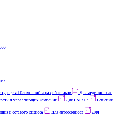
800
тика
тура для IT-компаний и разработчиков
Для медицинских
ости и управляющих компаний
Для HoReCa
Решения
шиз и сетевого бизнеса
Для автосервисов
Для