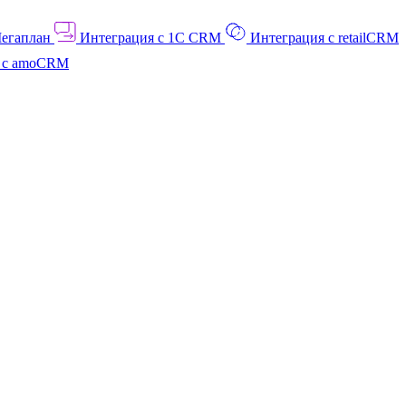
Мегаплан
Интеграция с 1C CRM
Интеграция с retailCRM
я с amoCRM