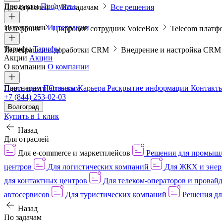
Продукты
Продукты
Для отраслей
По задачам
Все решения
Интеграции
Интеграции
Телефония
Цифровой сотрудник VoiceBox
Telecom платф
Тарифы
Тарифы
Интеграции и доработки CRM
Внедрение и настройка CR
Акции
Акции
О компании
О компании
Пресс-центр
Партнерам
Партнерам
Отзывы
Карьера
Раскрытие информации
Контакт
+7 (844) 253-02-03
Волгоград
Купить в 1 клик
Назад
Для отраслей
Для e-commerce и маркетплейсов
Решения для промыш
центров
Для логистических компаний
Для ЖКХ и энер
для контактных центров
Для телеком-операторов и провай
автосервисов
Для туристических компаний
Решения дл
Назад
По задачам