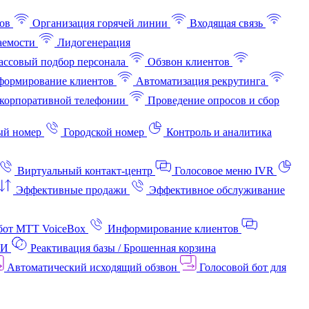
ов
Организация горячей линии
Входящая связь
аемости
Лидогенерация
ссовый подбор персонала
Обзвон клиентов
ормирование клиентов
Автоматизация рекрутинга
корпоративной телефонии
Проведение опросов и сбор
ый номер
Городской номер
Контроль и аналитика
Виртуальный контакт‑центр
Голосовое меню IVR
Эффективные продажи
Эффективное обслуживание
бот МТТ VoiceBox
Информирование клиентов
АИ
Реактивация базы / Брошенная корзина
Автоматический исходящий обзвон
Голосовой бот для