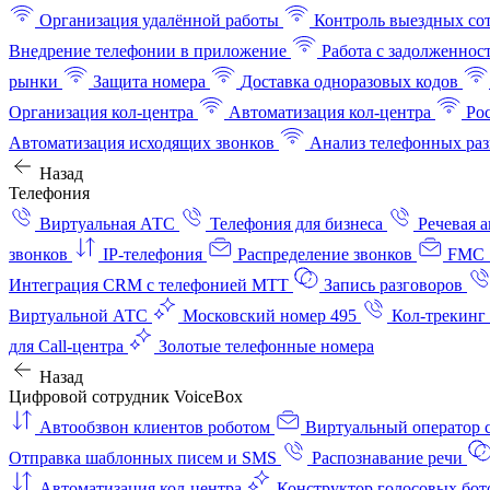
Организация удалённой работы
Контроль выездных со
Внедрение телефонии в приложение
Работа с задолженнос
рынки
Защита номера
Доставка одноразовых кодов
Организация кол-центра
Автоматизация кол-центра
Ро
Автоматизация исходящих звонков
Анализ телефонных раз
Назад
Телефония
Виртуальная АТС
Телефония для бизнеса
Речевая 
звонков
IP-телефония
Распределение звонков
FMC 
Интеграция CRM с телефонией МТТ
Запись разговоров
Виртуальной АТС
Московский номер 495
Кол-трекинг
для Call-центра
Золотые телефонные номера
Назад
Цифровой сотрудник VoiceBox
Автообзвон клиентов роботом
Виртуальный оператор c
Отправка шаблонных писем и SMS
Распознавание речи
Автоматизация кол‑центра
Конструктор голосовых бот