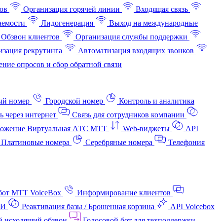
ов
Организация горячей линии
Входящая связь
аемости
Лидогенерация
Выход на международные
Обзвон клиентов
Организация службы поддержки
изация рекрутинга
Автоматизация входящих звонков
ние опросов и сбор обратной связи
ый номер
Городской номер
Контроль и аналитика
ь через интернет
Связь для сотрудников компании
ожение Виртуальная АТС МТТ
Web-виджеты
API
Платиновые номера
Серебряные номера
Телефония
бот МТТ VoiceBox
Информирование клиентов
АИ
Реактивация базы / Брошенная корзина
API Voicebox
й исходящий обзвон
Голосовой бот для техподдержки