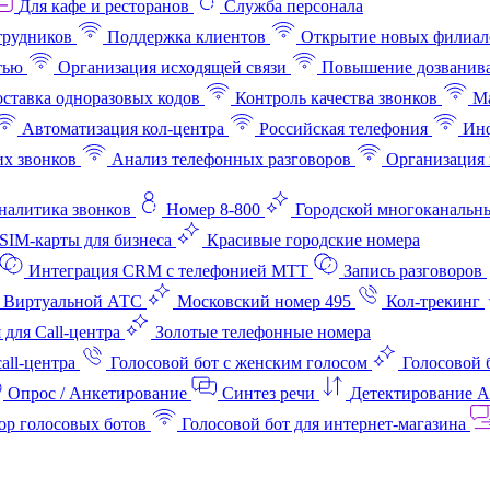
Для кафе и ресторанов
Служба персонала
трудников
Поддержка клиентов
Открытие новых филиал
тью
Организация исходящей связи
Повышение дозванив
ставка одноразовых кодов
Контроль качества звонков
Ма
Автоматизация кол-центра
Российская телефония
Инф
х звонков
Анализ телефонных разговоров
Организация 
аналитика звонков
Номер 8-800
Городской многоканальн
SIM-карты для бизнеса
Красивые городские номера
Интеграция CRM с телефонией МТТ
Запись разговоров
 Виртуальной АТС
Московский номер 495
Кол-трекинг
 для Call-центра
Золотые телефонные номера
all-центра
Голосовой бот с женским голосом
Голосовой 
Опрос / Анкетирование
Синтез речи
Детектирование 
ор голосовых ботов
Голосовой бот для интернет‑магазина