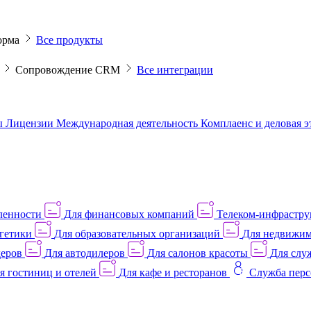
орма
Все продукты
M
Сопровождение CRM
Все интеграции
ы
Лицензии
Международная деятельность
Комплаенс и деловая 
ленности
Для финансовых компаний
Телеком-инфраструк
гетики
Для образовательных организаций
Для недвижим
деров
Для автодилеров
Для салонов красоты
Для слу
я гостиниц и отелей
Для кафе и ресторанов
Служба перс