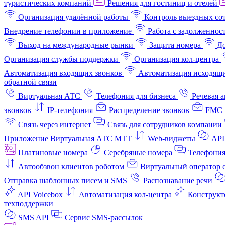
туристических компаний
Решения для гостиниц и отелей
Организация удалённой работы
Контроль выездных со
Внедрение телефонии в приложение
Работа с задолженнос
Выход на международные рынки
Защита номера
До
Организация службы поддержки
Организация кол-центра
Автоматизация входящих звонков
Автоматизация исходящи
обратной связи
Виртуальная АТС
Телефония для бизнеса
Речевая 
звонков
IP-телефония
Распределение звонков
FMC 
Связь через интернет
Связь для сотрудников компании
Приложение Виртуальная АТС МТТ
Web-виджеты
API
Платиновые номера
Серебряные номера
Телефония
Автообзвон клиентов роботом
Виртуальный оператор c
Отправка шаблонных писем и SMS
Распознавание речи
API Voicebox
Автоматизация кол‑центра
Конструкт
техподдержки
SMS API
Сервис SMS-рассылок