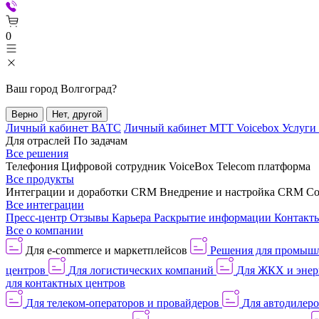
0
Ваш город
Волгоград
?
Верно
Нет, другой
Личный кабинет ВАТС
Личный кабинет МТТ Voicebox
Услуги
Для отраслей
По задачам
Все решения
Телефония
Цифровой сотрудник VoiceBox
Telecom платформа
Все продукты
Интеграции и доработки CRM
Внедрение и настройка CRM
Со
Все интеграции
Пресс-центр
Отзывы
Карьера
Раскрытие информации
Контакт
Все о компании
Для e-commerce и маркетплейсов
Решения для промыш
центров
Для логистических компаний
Для ЖКХ и энер
для контактных центров
Для телеком-операторов и провайдеров
Для автодилер