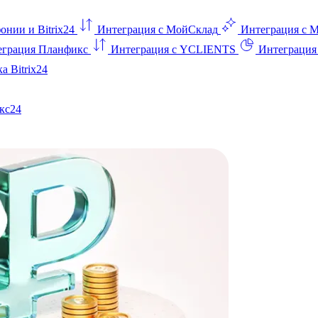
онии и Bitrix24
Интеграция с МойСклад
Интеграция с 
еграция Планфикс
Интеграция с YCLIENTS
Интеграци
а Bitrix24
кс24