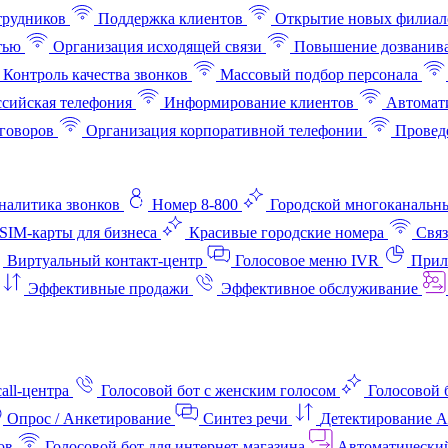
трудников
Поддержка клиентов
Открытие новых филиал
тью
Организация исходящей связи
Повышение дозванив
Контроль качества звонков
Массовый подбор персонала
ссийская телефония
Информирование клиентов
Автомат
говоров
Организация корпоративной телефонии
Проведе
аналитика звонков
Номер 8-800
Городской многоканальн
SIM-карты для бизнеса
Красивые городские номера
Связ
Виртуальный контакт‑центр
Голосовое меню IVR
Прил
Эффективные продажи
Эффективное обслуживание
all-центра
Голосовой бот с женским голосом
Голосовой 
Опрос / Анкетирование
Синтез речи
Детектирование 
ов
Голосовой бот для интернет‑магазина
Автоматически