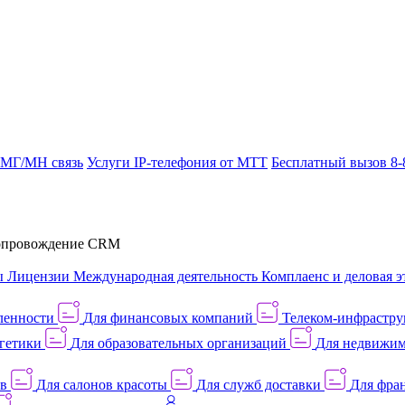
 МГ/МН связь
Услуги IP-телефония от МТТ
Бесплатный вызов 8-
провождение CRM
ы
Лицензии
Международная деятельность
Комплаенс и деловая э
ленности
Для финансовых компаний
Телеком-инфраструк
гетики
Для образовательных организаций
Для недвижим
ов
Для салонов красоты
Для служб доставки
Для фран