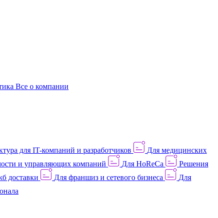
этика
Все о компании
тура для IT-компаний и разработчиков
Для медицинских
ости и управляющих компаний
Для HoReCa
Решения
жб доставки
Для франшиз и сетевого бизнеса
Для
онала