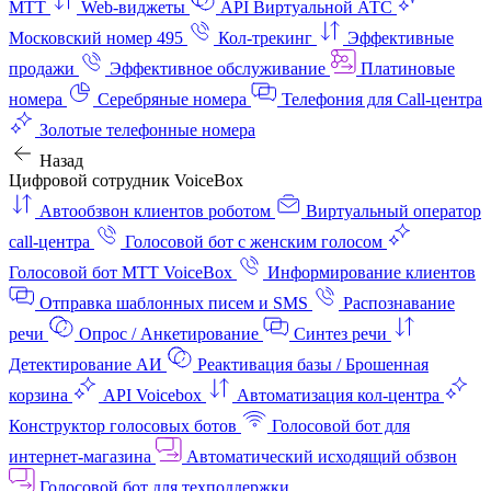
МТТ
Web-виджеты
API Виртуальной АТС
Московский номер 495
Кол-трекинг
Эффективные
продажи
Эффективное обслуживание
Платиновые
номера
Серебряные номера
Телефония для Call-центра
Золотые телефонные номера
Назад
Цифровой сотрудник VoiceBox
Автообзвон клиентов роботом
Виртуальный оператор
call-центра
Голосовой бот с женским голосом
Голосовой бот МТТ VoiceBox
Информирование клиентов
Отправка шаблонных писем и SMS
Распознавание
речи
Опрос / Анкетирование
Синтез речи
Детектирование АИ
Реактивация базы / Брошенная
корзина
API Voicebox
Автоматизация кол‑центра
Конструктор голосовых ботов
Голосовой бот для
интернет‑магазина
Автоматический исходящий обзвон
Голосовой бот для техподдержки