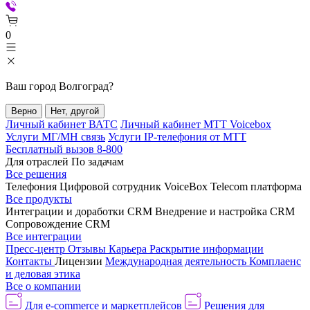
0
Ваш город
Волгоград
?
Верно
Нет, другой
Личный кабинет ВАТС
Личный кабинет МТТ Voicebox
Услуги МГ/МН связь
Услуги IP-телефония от МТТ
Бесплатный вызов 8-800
Для отраслей
По задачам
Все решения
Телефония
Цифровой сотрудник VoiceBox
Telecom платформа
Все продукты
Интеграции и доработки CRM
Внедрение и настройка CRM
Сопровождение CRM
Все интеграции
Пресс-центр
Отзывы
Карьера
Раскрытие информации
Контакты
Лицензии
Международная деятельность
Комплаенс
и деловая этика
Все о компании
Для e-commerce и маркетплейсов
Решения для