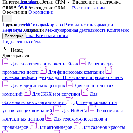
Тарифы
Тарифы
Интеграции и доработки CRM
Внедрение и настройка
Акции
Акции
CRM
Сопровождение CRM
Все интеграции
О компании
О компании
Пресс-центр
Партнерам
Партнерам
Отзывы
Карьера
Раскрытие информации
Контакты
+7 (844) 253-02-03
Лицензии
Международная деятельность
Комплаенс
и деловая этика
Все о компании
Волгоград
Подключить сейчас
Назад
Для отраслей
Для e-commerce и маркетплейсов
Решения для
промышленности
Для финансовых компаний
Телеком-инфраструктура для IT-компаний и разработчиков
Для медицинских центров
Для логистических
компаний
Для ЖКХ и энергетики
Для
образовательных организаций
Для недвижимости и
управляющих компаний
Для HoReCa
Решения для
контактных центров
Для телеком-операторов и
провайдеров
Для автодилеров
Для салонов красоты