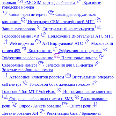
звонков
FMC SIM-карты для бизнеса
Красивые
городские номера
Связь через интернет
Связь для сотрудников
компании
Интеграция CRM с телефонией МТТ
Запись разговоров
Виртуальный контакт‑центр
Голосовое меню IVR
Приложение Виртуальная АТС МТТ
Web-виджеты
API Виртуальной АТС
Московский
номер 495
Кол-трекинг
Эффективные продажи
Эффективное обслуживание
Платиновые номера
Серебряные номера
Телефония для Call-центра
Золотые телефонные номера
Автообзвон клиентов роботом
Виртуальный оператор
call-центра
Голосовой бот с женским голосом
Голосовой бот МТТ VoiceBox
Информирование клиентов
Отправка шаблонных писем и SMS
Распознавание
речи
Опрос / Анкетирование
Синтез речи
Детектирование АИ
Реактивация базы / Брошенная