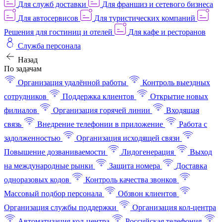
Для служб доставки
Для франшиз и сетевого бизнеса
Для автосервисов
Для туристических компаний
Решения для гостиниц и отелей
Для кафе и ресторанов
Служба персонала
Назад
По задачам
Организация удалённой работы
Контроль выездных
сотрудников
Поддержка клиентов
Открытие новых
филиалов
Организация горячей линии
Входящая
связь
Внедрение телефонии в приложение
Работа с
задолженностью
Организация исходящей связи
Повышение дозваниваемости
Лидогенерация
Выход
на международные рынки
Защита номера
Доставка
одноразовых кодов
Контроль качества звонков
Массовый подбор персонала
Обзвон клиентов
Организация службы поддержки
Организация кол-центра
Автоматизация кол-центра
Российская телефония