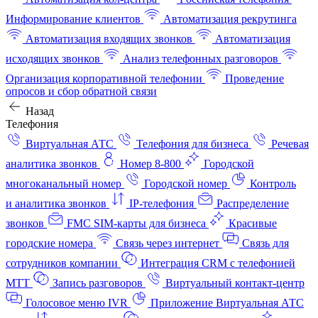
Информирование клиентов
Автоматизация рекрутинга
Автоматизация входящих звонков
Автоматизация
исходящих звонков
Анализ телефонных разговоров
Организация корпоративной телефонии
Проведение
опросов и сбор обратной связи
Назад
Телефония
Виртуальная АТС
Телефония для бизнеса
Речевая
аналитика звонков
Номер 8-800
Городской
многоканальный номер
Городской номер
Контроль
и аналитика звонков
IP-телефония
Распределение
звонков
FMC SIM-карты для бизнеса
Красивые
городские номера
Связь через интернет
Связь для
сотрудников компании
Интеграция CRM с телефонией
МТТ
Запись разговоров
Виртуальный контакт‑центр
Голосовое меню IVR
Приложение Виртуальная АТС