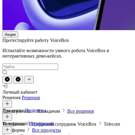
Акция
Протестируйте работу VoiceBox
Испытайте возможности умного робота VoiceBox в
интерактивных демо-кейсах.
Личный кабинет
Решения
Решения
Продукты
Продукты
Для отраслей
По задачам
Все решения
Интеграции
Интеграции
Телефония
Цифровой сотрудник VoiceBox
Telecom
платформа
Все продукты