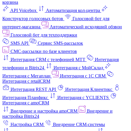
корзина
API Voicebox
Автоматизация кол‑центра
Конструктор голосовых ботов
Голосовой бот для
интернет‑магазина
Автоматический исходящий обзвон
Голосовой бот для техподдержки
SMS API
Сервис SMS-рассылок
СМС-рассылки по базе клиентов
Интеграция CRM с телефонией МТТ
Интеграция
телефонии и Bitrix24
Интеграция с МойСклад
Интеграция с Мегаплан
Интеграция с 1C CRM
Интеграция с retailCRM
Интеграция REST API
Интеграция Клиентикс
Интеграция Планфикс
Интеграция с YCLIENTS
Интеграция с amoCRM
Внедрение и настройка amoCRM
Внедрение и
настройка Bitrix24
Настройка CRM
Внедрение CRM-системы