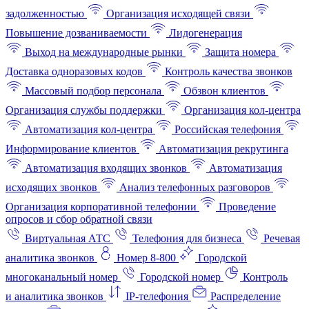
задолженностью
Организация исходящей связи
Повышение дозваниваемости
Лидогенерация
Выход на международные рынки
Защита номера
Доставка одноразовых кодов
Контроль качества звонков
Массовый подбор персонала
Обзвон клиентов
Организация службы поддержки
Организация кол-центра
Автоматизация кол-центра
Российская телефония
Информирование клиентов
Автоматизация рекрутинга
Автоматизация входящих звонков
Автоматизация
исходящих звонков
Анализ телефонных разговоров
Организация корпоративной телефонии
Проведение
опросов и сбор обратной связи
Виртуальная АТС
Телефония для бизнеса
Речевая
аналитика звонков
Номер 8-800
Городской
многоканальный номер
Городской номер
Контроль
и аналитика звонков
IP-телефония
Распределение