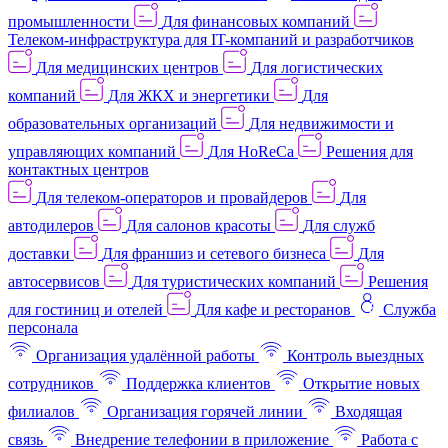
промышленности
Для финансовых компаний
Телеком-инфраструктура для IT-компаний и разработчиков
Для медицинских центров
Для логистических
компаний
Для ЖКХ и энергетики
Для
образовательных организаций
Для недвижимости и
управляющих компаний
Для HoReCa
Решения для
контактных центров
Для телеком-операторов и провайдеров
Для
автодилеров
Для салонов красоты
Для служб
доставки
Для франшиз и сетевого бизнеса
Для
автосервисов
Для туристических компаний
Решения
для гостиниц и отелей
Для кафе и ресторанов
Служба
персонала
Организация удалённой работы
Контроль выездных
сотрудников
Поддержка клиентов
Открытие новых
филиалов
Организация горячей линии
Входящая
связь
Внедрение телефонии в приложение
Работа с