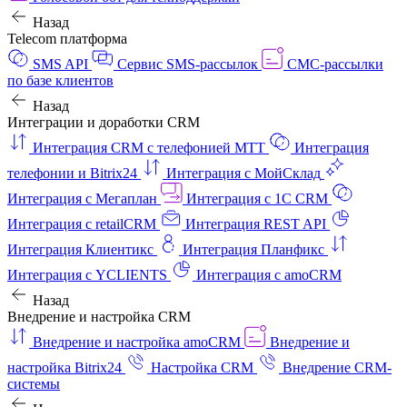
Назад
Telecom платформа
SMS API
Сервис SMS-рассылок
СМС-рассылки
по базе клиентов
Назад
Интеграции и доработки CRM
Интеграция CRM с телефонией МТТ
Интеграция
телефонии и Bitrix24
Интеграция с МойСклад
Интеграция с Мегаплан
Интеграция с 1C CRM
Интеграция с retailCRM
Интеграция REST API
Интеграция Клиентикс
Интеграция Планфикс
Интеграция с YCLIENTS
Интеграция с amoCRM
Назад
Внедрение и настройка CRM
Внедрение и настройка amoCRM
Внедрение и
настройка Bitrix24
Настройка CRM
Внедрение CRM-
системы