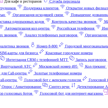
Для кафе и ресторанов
Служба персонала
трудников
Поддержка клиентов
Открытие новых филиал
тью
Организация исходящей связи
Повышение дозванив
ставка одноразовых кодов
Контроль качества звонков
Ма
Автоматизация кол-центра
Российская телефония
Инф
х звонков
Анализ телефонных разговоров
Организация 
аналитика звонков
Номер 8-800
Городской многоканальн
SIM-карты для бизнеса
Красивые городские номера
Интеграция CRM с телефонией МТТ
Запись разговоров
 Виртуальной АТС
Московский номер 495
Кол-трекинг
 для Call-центра
Золотые телефонные номера
all-центра
Голосовой бот с женским голосом
Голосовой 
Опрос / Анкетирование
Синтез речи
Детектирование 
ор голосовых ботов
Голосовой бот для интернет‑магазина