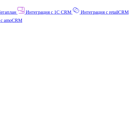
Мегаплан
Интеграция с 1C CRM
Интеграция с retailCRM
я с amoCRM