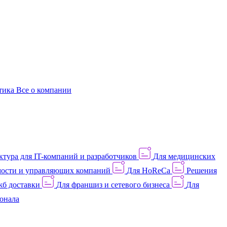
этика
Все о компании
тура для IT-компаний и разработчиков
Для медицинских
ости и управляющих компаний
Для HoReCa
Решения
жб доставки
Для франшиз и сетевого бизнеса
Для
онала