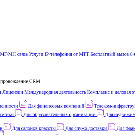
 МГ/МН связь
Услуги IP-телефония от МТТ
Бесплатный вызов 8-
провождение CRM
ы
Лицензии
Международная деятельность
Комплаенс и деловая э
ленности
Для финансовых компаний
Телеком-инфраструк
гетики
Для образовательных организаций
Для недвижим
ов
Для салонов красоты
Для служб доставки
Для фран