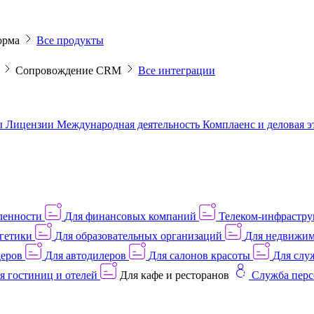
орма
Все продукты
M
Сопровождение CRM
Все интеграции
ы
Лицензии
Международная деятельность
Комплаенс и деловая 
ленности
Для финансовых компаний
Телеком-инфраструк
гетики
Для образовательных организаций
Для недвижим
деров
Для автодилеров
Для салонов красоты
Для слу
я гостиниц и отелей
Для кафе и ресторанов
Служба перс