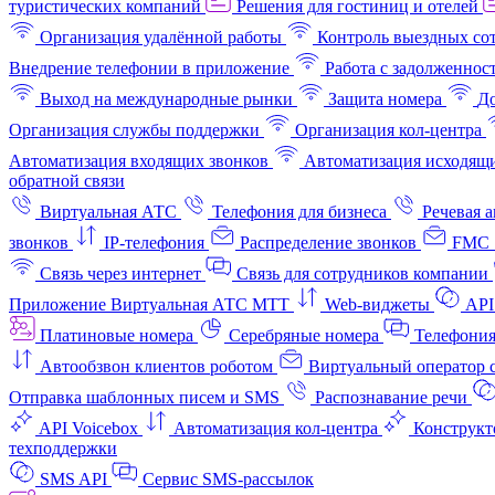
туристических компаний
Решения для гостиниц и отелей
Организация удалённой работы
Контроль выездных со
Внедрение телефонии в приложение
Работа с задолженнос
Выход на международные рынки
Защита номера
До
Организация службы поддержки
Организация кол-центра
Автоматизация входящих звонков
Автоматизация исходящи
обратной связи
Виртуальная АТС
Телефония для бизнеса
Речевая 
звонков
IP-телефония
Распределение звонков
FMC 
Связь через интернет
Связь для сотрудников компании
Приложение Виртуальная АТС МТТ
Web-виджеты
API
Платиновые номера
Серебряные номера
Телефония
Автообзвон клиентов роботом
Виртуальный оператор c
Отправка шаблонных писем и SMS
Распознавание речи
API Voicebox
Автоматизация кол‑центра
Конструкт
техподдержки
SMS API
Сервис SMS-рассылок