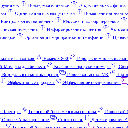
трудников
Поддержка клиентов
Открытие новых филиал
тью
Организация исходящей связи
Повышение дозванив
Контроль качества звонков
Массовый подбор персонала
ссийская телефония
Информирование клиентов
Автомат
говоров
Организация корпоративной телефонии
Проведе
аналитика звонков
Номер 8-800
Городской многоканальн
SIM-карты для бизнеса
Красивые городские номера
Связ
Виртуальный контакт‑центр
Голосовое меню IVR
Прил
Эффективные продажи
Эффективное обслуживание
all-центра
Голосовой бот с женским голосом
Голосовой 
Опрос / Анкетирование
Синтез речи
Детектирование 
ов
Голосовой бот для интернет‑магазина
Автоматически