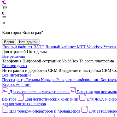
0
Ваш город
Волгоград
?
Верно
Нет, другой
Личный кабинет ВАТС
Личный кабинет МТТ Voicebox
Услуги
Для отраслей
По задачам
Все решения
Телефония
Цифровой сотрудник VoiceBox
Telecom платформа
Все продукты
Интеграции и доработки CRM
Внедрение и настройка CRM
Со
Все интеграции
Пресс-центр
Отзывы
Карьера
Раскрытие информации
Контакт
Все о компании
Для e-commerce и маркетплейсов
Решения для промыш
центров
Для логистических компаний
Для ЖКХ и энер
для контактных центров
Для телеком-операторов и провайдеров
Для автодилер