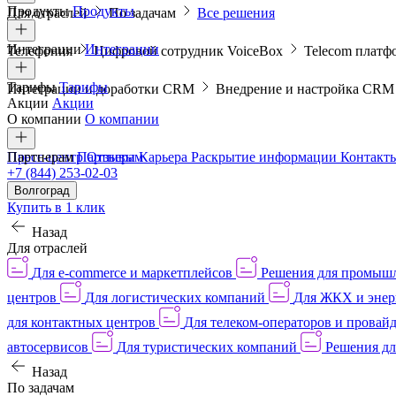
Продукты
Продукты
Для отраслей
По задачам
Все решения
Интеграции
Интеграции
Телефония
Цифровой сотрудник VoiceBox
Telecom платф
Тарифы
Тарифы
Интеграции и доработки CRM
Внедрение и настройка CR
Акции
Акции
О компании
О компании
Пресс-центр
Партнерам
Партнерам
Отзывы
Карьера
Раскрытие информации
Контакт
+7 (844) 253-02-03
Волгоград
Купить в 1 клик
Назад
Для отраслей
Для e-commerce и маркетплейсов
Решения для промыш
центров
Для логистических компаний
Для ЖКХ и энер
для контактных центров
Для телеком-операторов и провай
автосервисов
Для туристических компаний
Решения дл
Назад
По задачам