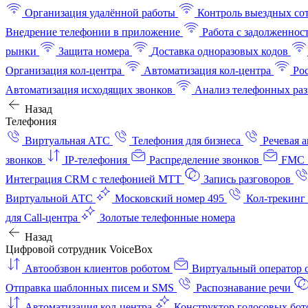
Организация удалённой работы
Контроль выездных со
Внедрение телефонии в приложение
Работа с задолженнос
рынки
Защита номера
Доставка одноразовых кодов
Организация кол-центра
Автоматизация кол-центра
Ро
Автоматизация исходящих звонков
Анализ телефонных раз
Назад
Телефония
Виртуальная АТС
Телефония для бизнеса
Речевая 
звонков
IP-телефония
Распределение звонков
FMC 
Интеграция CRM с телефонией МТТ
Запись разговоров
Виртуальной АТС
Московский номер 495
Кол-трекинг
для Call-центра
Золотые телефонные номера
Назад
Цифровой сотрудник VoiceBox
Автообзвон клиентов роботом
Виртуальный оператор c
Отправка шаблонных писем и SMS
Распознавание речи
Автоматизация кол‑центра
Конструктор голосовых бот