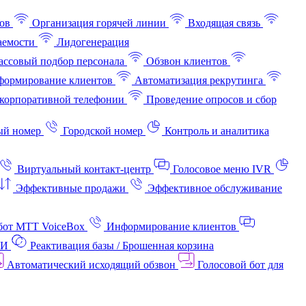
ов
Организация горячей линии
Входящая связь
аемости
Лидогенерация
ссовый подбор персонала
Обзвон клиентов
ормирование клиентов
Автоматизация рекрутинга
корпоративной телефонии
Проведение опросов и сбор
ый номер
Городской номер
Контроль и аналитика
Виртуальный контакт‑центр
Голосовое меню IVR
Эффективные продажи
Эффективное обслуживание
бот МТТ VoiceBox
Информирование клиентов
АИ
Реактивация базы / Брошенная корзина
Автоматический исходящий обзвон
Голосовой бот для