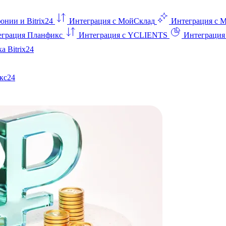
онии и Bitrix24
Интеграция с МойСклад
Интеграция с 
еграция Планфикс
Интеграция с YCLIENTS
Интеграци
а Bitrix24
кс24