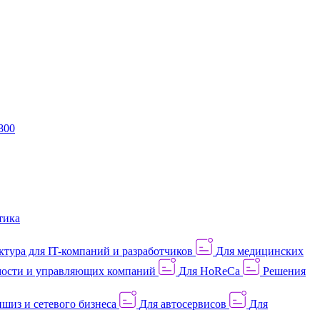
800
тика
тура для IT-компаний и разработчиков
Для медицинских
ости и управляющих компаний
Для HoReCa
Решения
шиз и сетевого бизнеса
Для автосервисов
Для