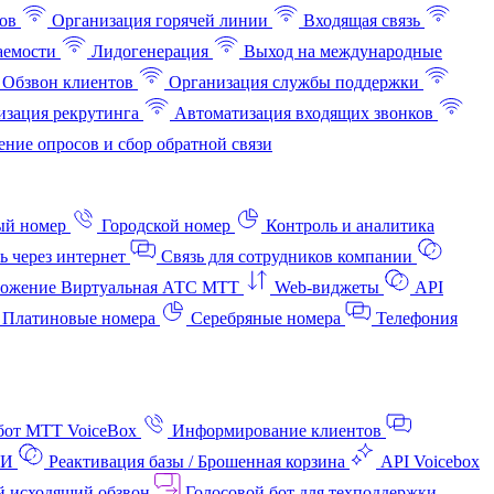
ов
Организация горячей линии
Входящая связь
аемости
Лидогенерация
Выход на международные
Обзвон клиентов
Организация службы поддержки
изация рекрутинга
Автоматизация входящих звонков
ние опросов и сбор обратной связи
ый номер
Городской номер
Контроль и аналитика
ь через интернет
Связь для сотрудников компании
ожение Виртуальная АТС МТТ
Web-виджеты
API
Платиновые номера
Серебряные номера
Телефония
бот МТТ VoiceBox
Информирование клиентов
АИ
Реактивация базы / Брошенная корзина
API Voicebox
й исходящий обзвон
Голосовой бот для техподдержки