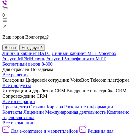
0
Ваш город
Волгоград
?
Верно
Нет, другой
Личный кабинет ВАТС
Личный кабинет МТТ Voicebox
Услуги МГ/МН связь
Услуги IP-телефония от МТТ
Бесплатный вызов 8-800
Для отраслей
По задачам
Все решения
Телефония
Цифровой сотрудник VoiceBox
Telecom платформа
Все продукты
Интеграции и доработки CRM
Внедрение и настройка CRM
Сопровождение CRM
Все интеграции
Пресс-центр
Отзывы
Карьера
Раскрытие информации
Контакты
Лицензии
Международная деятельность
Комплаенс
и деловая этика
Все о компании
Для e-commerce и маркетплейсов
Решения для