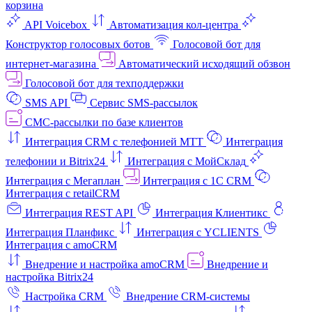
корзина
API Voicebox
Автоматизация кол‑центра
Конструктор голосовых ботов
Голосовой бот для
интернет‑магазина
Автоматический исходящий обзвон
Голосовой бот для техподдержки
SMS API
Сервис SMS-рассылок
СМС-рассылки по базе клиентов
Интеграция CRM с телефонией МТТ
Интеграция
телефонии и Bitrix24
Интеграция с МойСклад
Интеграция с Мегаплан
Интеграция с 1C CRM
Интеграция с retailCRM
Интеграция REST API
Интеграция Клиентикс
Интеграция Планфикс
Интеграция с YCLIENTS
Интеграция с amoCRM
Внедрение и настройка amoCRM
Внедрение и
настройка Bitrix24
Настройка CRM
Внедрение CRM-системы