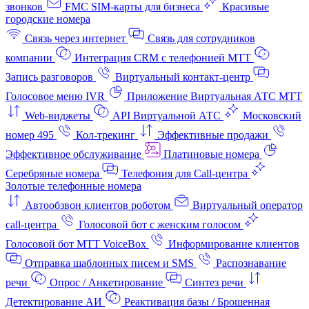
звонков
FMC SIM-карты для бизнеса
Красивые
городские номера
Связь через интернет
Связь для сотрудников
компании
Интеграция CRM с телефонией МТТ
Запись разговоров
Виртуальный контакт‑центр
Голосовое меню IVR
Приложение Виртуальная АТС МТТ
Web-виджеты
API Виртуальной АТС
Московский
номер 495
Кол-трекинг
Эффективные продажи
Эффективное обслуживание
Платиновые номера
Серебряные номера
Телефония для Call-центра
Золотые телефонные номера
Автообзвон клиентов роботом
Виртуальный оператор
call-центра
Голосовой бот с женским голосом
Голосовой бот МТТ VoiceBox
Информирование клиентов
Отправка шаблонных писем и SMS
Распознавание
речи
Опрос / Анкетирование
Синтез речи
Детектирование АИ
Реактивация базы / Брошенная