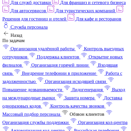
Для служб доставки
Для франшиз и сетевого бизнеса
Для автосервисов
Для туристических компаний
Решения для гостиниц и отелей
Для кафе и ресторанов
Служба персонала
Назад
По задачам
Организация удалённой работы
Контроль выездных
сотрудников
Поддержка клиентов
Открытие новых
филиалов
Организация горячей линии
Входящая
связь
Внедрение телефонии в приложение
Работа с
задолженностью
Организация исходящей связи
Повышение дозваниваемости
Лидогенерация
Выход
на международные рынки
Защита номера
Доставка
одноразовых кодов
Контроль качества звонков
Массовый подбор персонала
Обзвон клиентов
Организация службы поддержки
Организация кол-центра
Автоматизация кол-центра
Российская телефония