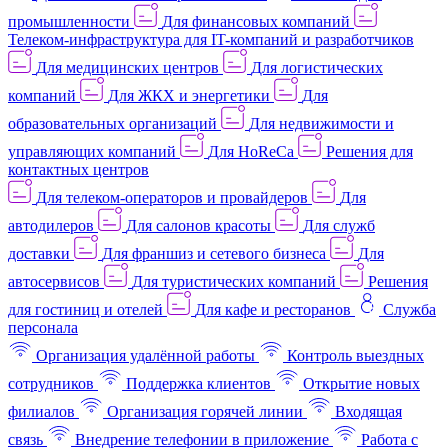
промышленности
Для финансовых компаний
Телеком-инфраструктура для IT-компаний и разработчиков
Для медицинских центров
Для логистических
компаний
Для ЖКХ и энергетики
Для
образовательных организаций
Для недвижимости и
управляющих компаний
Для HoReCa
Решения для
контактных центров
Для телеком-операторов и провайдеров
Для
автодилеров
Для салонов красоты
Для служб
доставки
Для франшиз и сетевого бизнеса
Для
автосервисов
Для туристических компаний
Решения
для гостиниц и отелей
Для кафе и ресторанов
Служба
персонала
Организация удалённой работы
Контроль выездных
сотрудников
Поддержка клиентов
Открытие новых
филиалов
Организация горячей линии
Входящая
связь
Внедрение телефонии в приложение
Работа с