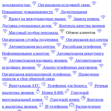
задолженностью
Организация исходящей связи
Повышение дозваниваемости
Лидогенерация
Выход на международные рынки
Защита номера
Доставка одноразовых кодов
Контроль качества звонков
Массовый подбор персонала
Обзвон клиентов
Организация службы поддержки
Организация кол-центра
Автоматизация кол-центра
Российская телефония
Информирование клиентов
Автоматизация рекрутинга
Автоматизация входящих звонков
Автоматизация
исходящих звонков
Анализ телефонных разговоров
Организация корпоративной телефонии
Проведение
опросов и сбор обратной связи
Виртуальная АТС
Телефония для бизнеса
Речевая
аналитика звонков
Номер 8-800
Городской
многоканальный номер
Городской номер
Контроль
и аналитика звонков
IP-телефония
Распределение