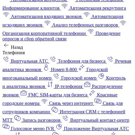
Информирование клиентов
Автоматизация рекрутинга
Автоматизация входящих звонков
Автоматизация
исходящих звонков
Анализ телефонных разговоров
Организация корпоративной телефонии
Проведение
опросов и сбор обратной связи
Назад
Телефония
Виртуальная АТС
Телефония для бизнеса
Речевая
аналитика звонков
Номер 8-800
Городской
многоканальный номер
Городской номер
Контроль
и аналитика звонков
IP-телефония
Распределение
звонков
FMC SIM-карты для бизнеса
Красивые
городские номера
Связь через интернет
Связь для
сотрудников компании
Интеграция CRM с телефонией
МТТ
Запись разговоров
Виртуальный контакт‑центр
Голосовое меню IVR
Приложение Виртуальная АТС