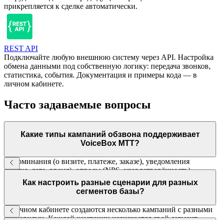
прикрепляется к сделке автоматически.
REST API
Подключайте любую внешнюю систему через API. Настройка
обмена данными под собственную логику: передача звонков,
статистика, события. Документация и примеры кода — в
личном кабинете.
Часто задаваемые вопросы
Какие типы кампаний обзвона поддерживает
VoiceBox МТТ?
Напоминания (о визите, платеже, заказе), уведомления
(статус, дата, время), опросы (NPS, удовлетворённость),
реактивация базы (лиды, клиенты), взыскание
Как настроить разные сценарии для разных
задолженностей, рекрутинг. Любой сценарий под вашу задачу.
сегментов базы?
В личном кабинете создаются несколько кампаний с разными
сценариями. Каждой кампании назначается свой сегмент