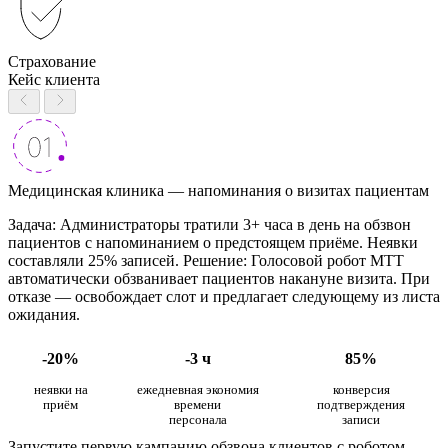
Страхование
Кейс клиента
Медицинская клиника — напоминания о визитах пациентам
Задача: Администраторы тратили 3+ часа в день на обзвон
пациентов с напоминанием о предстоящем приёме. Неявки
составляли 25% записей. Решение: Голосовой робот МТТ
автоматически обзванивает пациентов накануне визита. При
отказе — освобождает слот и предлагает следующему из листа
ожидания.
-20%
-3 ч
85%
неявки на
ежедневная экономия
конверсия
приём
времени
подтверждения
персонала
записи
Запустите первую кампанию обзвона клиентов с роботом