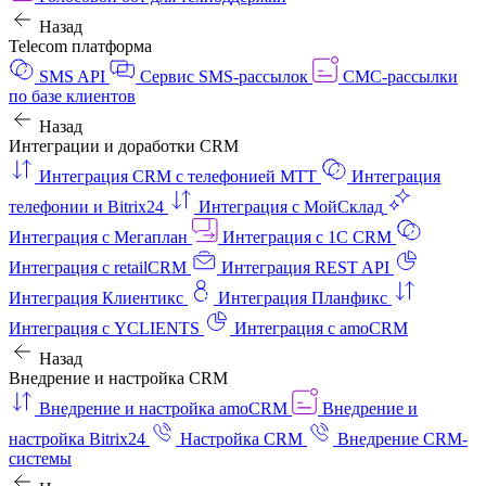
Назад
Telecom платформа
SMS API
Сервис SMS-рассылок
СМС-рассылки
по базе клиентов
Назад
Интеграции и доработки CRM
Интеграция CRM с телефонией МТТ
Интеграция
телефонии и Bitrix24
Интеграция с МойСклад
Интеграция с Мегаплан
Интеграция с 1C CRM
Интеграция с retailCRM
Интеграция REST API
Интеграция Клиентикс
Интеграция Планфикс
Интеграция с YCLIENTS
Интеграция с amoCRM
Назад
Внедрение и настройка CRM
Внедрение и настройка amoCRM
Внедрение и
настройка Bitrix24
Настройка CRM
Внедрение CRM-
системы