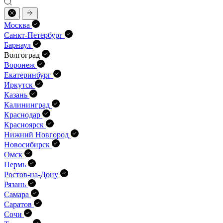
Москва
Санкт-Петербург
Барнаул
Волгоград
Воронеж
Екатеринбург
Иркутск
Казань
Калининград
Краснодар
Красноярск
Нижний Новгород
Новосибирск
Омск
Пермь
Ростов-на-Дону
Рязань
Самара
Саратов
Сочи