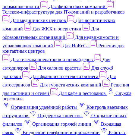
промышленности
Для финансовых компаний
Телеком-инфраструктура для IT-компаний и разработчиков
Для медицинских центров
Для логистических
компаний
Для ЖКХ и энергетики
Для
образовательных организаций
Для недвижимости и
управляющих компаний
Для HoReCa
Решения для
контактных центров
Для телеком-операторов и провайдеров
Для
автодилеров
Для салонов красоты
Для служб
доставки
Для франшиз и сетевого бизнеса
Для
автосервисов
Для туристических компаний
Решения
для гостиниц и отелей
Для кафе и ресторанов
Служба
персонала
Организация удалённой работы
Контроль выездных
сотрудников
Поддержка клиентов
Открытие новых
филиалов
Организация горячей линии
Входящая
связь
Внедрение телефонии в приложение
Работа с