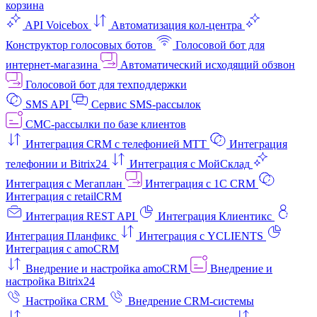
корзина
API Voicebox
Автоматизация кол‑центра
Конструктор голосовых ботов
Голосовой бот для
интернет‑магазина
Автоматический исходящий обзвон
Голосовой бот для техподдержки
SMS API
Сервис SMS-рассылок
СМС-рассылки по базе клиентов
Интеграция CRM с телефонией МТТ
Интеграция
телефонии и Bitrix24
Интеграция с МойСклад
Интеграция с Мегаплан
Интеграция с 1C CRM
Интеграция с retailCRM
Интеграция REST API
Интеграция Клиентикс
Интеграция Планфикс
Интеграция с YCLIENTS
Интеграция с amoCRM
Внедрение и настройка amoCRM
Внедрение и
настройка Bitrix24
Настройка CRM
Внедрение CRM-системы