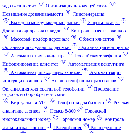
задолженностью
Организация исходящей связи
Повышение дозваниваемости
Лидогенерация
Выход на международные рынки
Защита номера
Доставка одноразовых кодов
Контроль качества звонков
Массовый подбор персонала
Обзвон клиентов
Организация службы поддержки
Организация кол-центра
Автоматизация кол-центра
Российская телефония
Информирование клиентов
Автоматизация рекрутинга
Автоматизация входящих звонков
Автоматизация
исходящих звонков
Анализ телефонных разговоров
Организация корпоративной телефонии
Проведение
опросов и сбор обратной связи
Виртуальная АТС
Телефония для бизнеса
Речевая
аналитика звонков
Номер 8-800
Городской
многоканальный номер
Городской номер
Контроль
и аналитика звонков
IP-телефония
Распределение