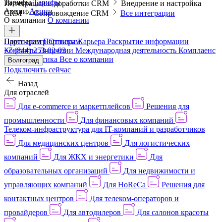
Тарифы
Тарифы
Интеграции и доработки CRM
Внедрение и настройка
Акции
Акции
CRM
Сопровождение CRM
Все интеграции
О компании
О компании
Пресс-центр
Партнерам
Партнерам
Отзывы
Карьера
Раскрытие информации
Контакты
+7 (844) 253-02-03
Лицензии
Международная деятельность
Комплаенс
и деловая этика
Все о компании
Волгоград
Подключить сейчас
Назад
Для отраслей
Для e-commerce и маркетплейсов
Решения для
промышленности
Для финансовых компаний
Телеком-инфраструктура для IT-компаний и разработчиков
Для медицинских центров
Для логистических
компаний
Для ЖКХ и энергетики
Для
образовательных организаций
Для недвижимости и
управляющих компаний
Для HoReCa
Решения для
контактных центров
Для телеком-операторов и
провайдеров
Для автодилеров
Для салонов красоты