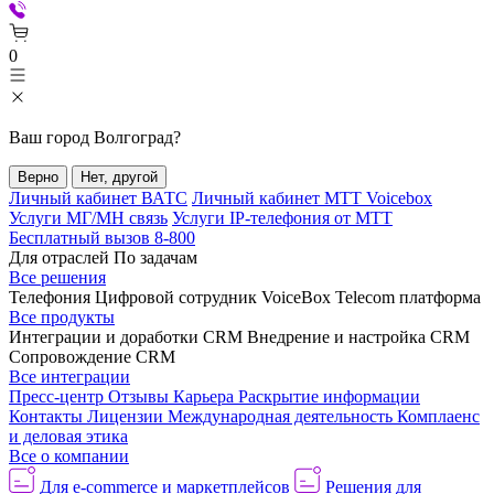
0
Ваш город
Волгоград
?
Верно
Нет, другой
Личный кабинет ВАТС
Личный кабинет МТТ Voicebox
Услуги МГ/МН связь
Услуги IP-телефония от МТТ
Бесплатный вызов 8-800
Для отраслей
По задачам
Все решения
Телефония
Цифровой сотрудник VoiceBox
Telecom платформа
Все продукты
Интеграции и доработки CRM
Внедрение и настройка CRM
Сопровождение CRM
Все интеграции
Пресс-центр
Отзывы
Карьера
Раскрытие информации
Контакты
Лицензии
Международная деятельность
Комплаенс
и деловая этика
Все о компании
Для e-commerce и маркетплейсов
Решения для