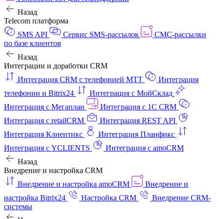
Назад
Telecom платформа
SMS API
Сервис SMS-рассылок
СМС-рассылки
по базе клиентов
Назад
Интеграции и доработки CRM
Интеграция CRM с телефонией МТТ
Интеграция
телефонии и Bitrix24
Интеграция с МойСклад
Интеграция с Мегаплан
Интеграция с 1C CRM
Интеграция с retailCRM
Интеграция REST API
Интеграция Клиентикс
Интеграция Планфикс
Интеграция с YCLIENTS
Интеграция с amoCRM
Назад
Внедрение и настройка CRM
Внедрение и настройка amoCRM
Внедрение и
настройка Bitrix24
Настройка CRM
Внедрение CRM-
системы