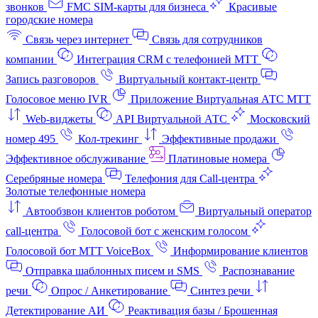
звонков
FMC SIM-карты для бизнеса
Красивые
городские номера
Связь через интернет
Связь для сотрудников
компании
Интеграция CRM с телефонией МТТ
Запись разговоров
Виртуальный контакт‑центр
Голосовое меню IVR
Приложение Виртуальная АТС МТТ
Web-виджеты
API Виртуальной АТС
Московский
номер 495
Кол-трекинг
Эффективные продажи
Эффективное обслуживание
Платиновые номера
Серебряные номера
Телефония для Call-центра
Золотые телефонные номера
Автообзвон клиентов роботом
Виртуальный оператор
call-центра
Голосовой бот с женским голосом
Голосовой бот МТТ VoiceBox
Информирование клиентов
Отправка шаблонных писем и SMS
Распознавание
речи
Опрос / Анкетирование
Синтез речи
Детектирование АИ
Реактивация базы / Брошенная