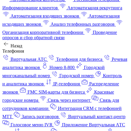
Информирование клиентов
Автоматизация рекрутинга
Автоматизация входящих звонков
Автоматизация
исходящих звонков
Анализ телефонных разговоров
Организация корпоративной телефонии
Проведение
опросов и сбор обратной связи
Назад
Телефония
Виртуальная АТС
Телефония для бизнеса
Речевая
аналитика звонков
Номер 8-800
Городской
многоканальный номер
Городской номер
Контроль
и аналитика звонков
IP-телефония
Распределение
звонков
FMC SIM-карты для бизнеса
Красивые
городские номера
Связь через интернет
Связь для
сотрудников компании
Интеграция CRM с телефонией
МТТ
Запись разговоров
Виртуальный контакт‑центр
Голосовое меню IVR
Приложение Виртуальная АТС