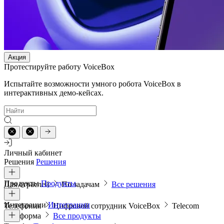
Акция
Протестируйте работу VoiceBox
Испытайте возможности умного робота VoiceBox в
интерактивных демо-кейсах.
Личный кабинет
Решения
Решения
Продукты
Продукты
Для отраслей
По задачам
Все решения
Интеграции
Интеграции
Телефония
Цифровой сотрудник VoiceBox
Telecom
платформа
Все продукты