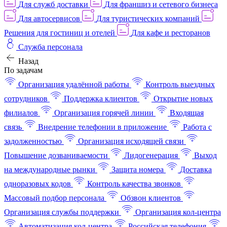
Для служб доставки
Для франшиз и сетевого бизнеса
Для автосервисов
Для туристических компаний
Решения для гостиниц и отелей
Для кафе и ресторанов
Служба персонала
Назад
По задачам
Организация удалённой работы
Контроль выездных
сотрудников
Поддержка клиентов
Открытие новых
филиалов
Организация горячей линии
Входящая
связь
Внедрение телефонии в приложение
Работа с
задолженностью
Организация исходящей связи
Повышение дозваниваемости
Лидогенерация
Выход
на международные рынки
Защита номера
Доставка
одноразовых кодов
Контроль качества звонков
Массовый подбор персонала
Обзвон клиентов
Организация службы поддержки
Организация кол-центра
Автоматизация кол-центра
Российская телефония