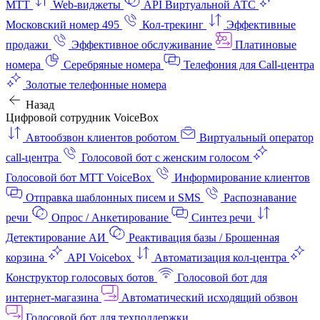
МТТ
Web-виджеты
API Виртуальной АТС
Московский номер 495
Кол-трекинг
Эффективные
продажи
Эффективное обслуживание
Платиновые
номера
Серебряные номера
Телефония для Call-центра
Золотые телефонные номера
Назад
Цифровой сотрудник VoiceBox
Автообзвон клиентов роботом
Виртуальный оператор
call-центра
Голосовой бот с женским голосом
Голосовой бот МТТ VoiceBox
Информирование клиентов
Отправка шаблонных писем и SMS
Распознавание
речи
Опрос / Анкетирование
Синтез речи
Детектирование АИ
Реактивация базы / Брошенная
корзина
API Voicebox
Автоматизация кол‑центра
Конструктор голосовых ботов
Голосовой бот для
интернет‑магазина
Автоматический исходящий обзвон
Голосовой бот для техподдержки