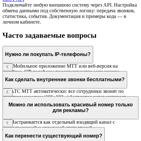
Подключайте любую внешнюю систему через API. Настройка
обмена данными под собственную логику: передача звонков,
статистика, события. Документация и примеры кода — в
личном кабинете.
Часто задаваемые вопросы
Нужно ли покупать IP-телефоны?
Нет. Мобильное приложение МТТ или веб-версия на
ноутбуке. SIP-телефоны поддерживаются если нужны
стационарные.
Как сделать внутренние звонки бесплатными?
В ВАТС МТТ автоматически: все сотрудники звонят по
коротким номерам (101, 102...) бесплатно через интернет.
Можно ли использовать красивый номер только
для рекламы?
Да. Настраивается как отдельный входящий канал с
переадресацией и отдельной статистикой.
Как перенести существующий номер?