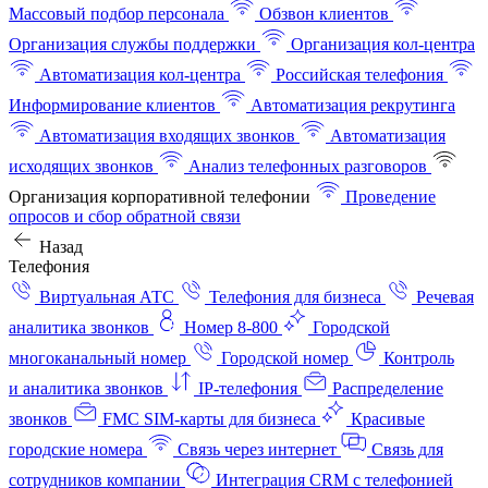
Массовый подбор персонала
Обзвон клиентов
Организация службы поддержки
Организация кол-центра
Автоматизация кол-центра
Российская телефония
Информирование клиентов
Автоматизация рекрутинга
Автоматизация входящих звонков
Автоматизация
исходящих звонков
Анализ телефонных разговоров
Организация корпоративной телефонии
Проведение
опросов и сбор обратной связи
Назад
Телефония
Виртуальная АТС
Телефония для бизнеса
Речевая
аналитика звонков
Номер 8-800
Городской
многоканальный номер
Городской номер
Контроль
и аналитика звонков
IP-телефония
Распределение
звонков
FMC SIM-карты для бизнеса
Красивые
городские номера
Связь через интернет
Связь для
сотрудников компании
Интеграция CRM с телефонией