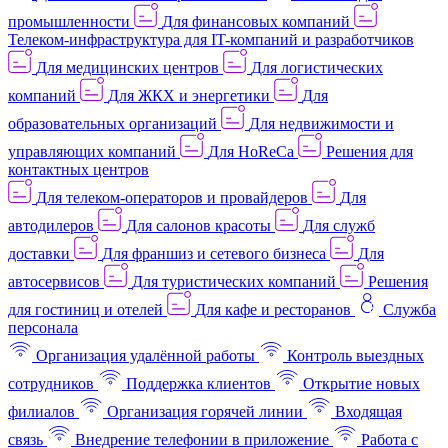
промышленности
Для финансовых компаний
Телеком-инфраструктура для IT-компаний и разработчиков
Для медицинских центров
Для логистических
компаний
Для ЖКХ и энергетики
Для
образовательных организаций
Для недвижимости и
управляющих компаний
Для HoReCa
Решения для
контактных центров
Для телеком-операторов и провайдеров
Для
автодилеров
Для салонов красоты
Для служб
доставки
Для франшиз и сетевого бизнеса
Для
автосервисов
Для туристических компаний
Решения
для гостиниц и отелей
Для кафе и ресторанов
Служба
персонала
Организация удалённой работы
Контроль выездных
сотрудников
Поддержка клиентов
Открытие новых
филиалов
Организация горячей линии
Входящая
связь
Внедрение телефонии в приложение
Работа с