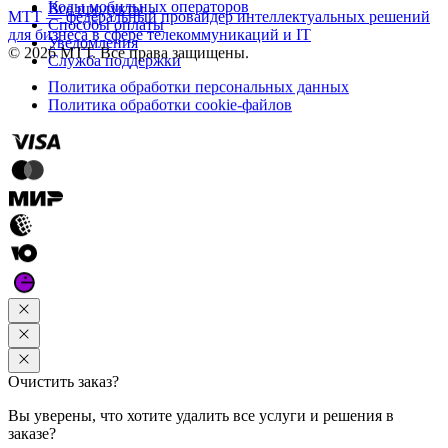
Коды мобильных операторов
Все продукты
МТТ — федеральный провайдер интеллектуальных решений
Способы оплаты
для бизнеса в сфере телекоммуникаций и IT
Уведомления
© 2026 МТТ. Все права защищены.
Служба поддержки
Политика обработки персональных данных
Политика обработки cookie-файлов
Очистить заказ?
Вы уверены, что хотите удалить все услуги и решения в
заказе?