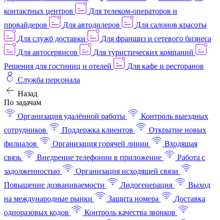
контактных центров
Для телеком-операторов и
провайдеров
Для автодилеров
Для салонов красоты
Для служб доставки
Для франшиз и сетевого бизнеса
Для автосервисов
Для туристических компаний
Решения для гостиниц и отелей
Для кафе и ресторанов
Служба персонала
Назад
По задачам
Организация удалённой работы
Контроль выездных
сотрудников
Поддержка клиентов
Открытие новых
филиалов
Организация горячей линии
Входящая
связь
Внедрение телефонии в приложение
Работа с
задолженностью
Организация исходящей связи
Повышение дозваниваемости
Лидогенерация
Выход
на международные рынки
Защита номера
Доставка
одноразовых кодов
Контроль качества звонков