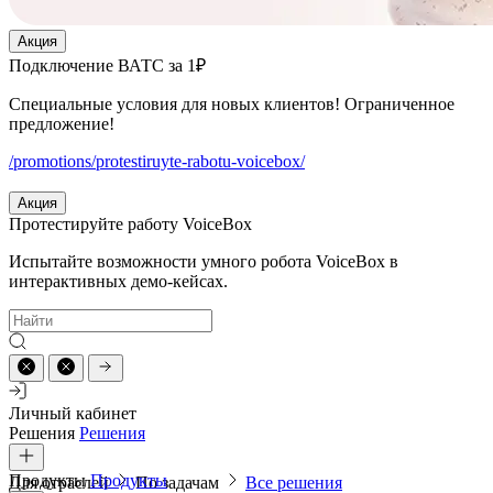
Акция
Подключение ВАТС за 1₽
Специальные условия для новых клиентов! Ограниченное
предложение!
/promotions/protestiruyte-rabotu-voicebox/
Акция
Протестируйте работу VoiceBox
Испытайте возможности умного робота VoiceBox в
интерактивных демо-кейсах.
Личный кабинет
Решения
Решения
Продукты
Продукты
Для отраслей
По задачам
Все решения