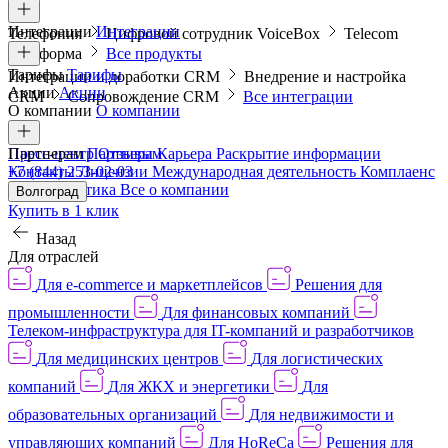
Интеграции
Интеграции
Телефония
Цифровой сотрудник VoiceBox
Telecom
платформа
Все продукты
Тарифы
Тарифы
Интеграции и доработки CRM
Внедрение и настройка
Акции
Акции
CRM
Сопровождение CRM
Все интеграции
О компании
О компании
Пресс-центр
Партнерам
Партнерам
Отзывы
Карьера
Раскрытие информации
Контакты
+7 (844) 253-02-03
Лицензии
Международная деятельность
Комплаенс
и деловая этика
Все о компании
Волгоград
Купить в 1 клик
Назад
Для отраслей
Для e-commerce и маркетплейсов
Решения для
промышленности
Для финансовых компаний
Телеком-инфраструктура для IT-компаний и разработчиков
Для медицинских центров
Для логистических
компаний
Для ЖКХ и энергетики
Для
образовательных организаций
Для недвижимости и
управляющих компаний
Для HoReCa
Решения для