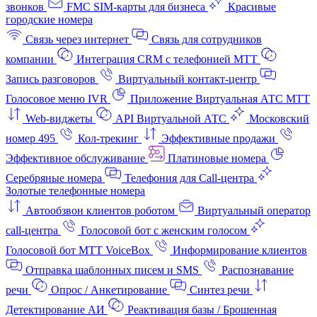
звонков
FMC SIM-карты для бизнеса
Красивые
городские номера
Связь через интернет
Связь для сотрудников
компании
Интеграция CRM с телефонией МТТ
Запись разговоров
Виртуальный контакт‑центр
Голосовое меню IVR
Приложение Виртуальная АТС МТТ
Web-виджеты
API Виртуальной АТС
Московский
номер 495
Кол-трекинг
Эффективные продажи
Эффективное обслуживание
Платиновые номера
Серебряные номера
Телефония для Call-центра
Золотые телефонные номера
Автообзвон клиентов роботом
Виртуальный оператор
call-центра
Голосовой бот с женским голосом
Голосовой бот МТТ VoiceBox
Информирование клиентов
Отправка шаблонных писем и SMS
Распознавание
речи
Опрос / Анкетирование
Синтез речи
Детектирование АИ
Реактивация базы / Брошенная