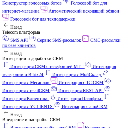
Конструктор голосовых ботов
Голосовой бот для
интернет‑магазина
Автоматический исходящий обзвон
Голосовой бот для техподдержки
Назад
Telecom платформа
SMS API
Сервис SMS-рассылок
СМС-рассылки
по базе клиентов
Назад
Интеграции и доработки CRM
Интеграция CRM с телефонией МТТ
Интеграция
телефонии и Bitrix24
Интеграция с МойСклад
Интеграция с Мегаплан
Интеграция с 1C CRM
Интеграция с retailCRM
Интеграция REST API
Интеграция Клиентикс
Интеграция Планфикс
Интеграция с YCLIENTS
Интеграция с amoCRM
Назад
Внедрение и настройка CRM
Внедрение и настройка amoCRM
Внедрение и