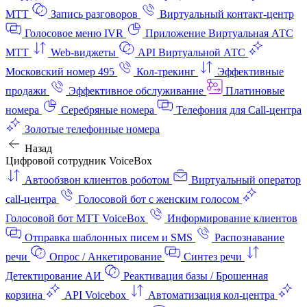
МТТ
Запись разговоров
Виртуальный контакт‑центр
Голосовое меню IVR
Приложение Виртуальная АТС
МТТ
Web-виджеты
API Виртуальной АТС
Московский номер 495
Кол-трекинг
Эффективные
продажи
Эффективное обслуживание
Платиновые
номера
Серебряные номера
Телефония для Call-центра
Золотые телефонные номера
Назад
Цифровой сотрудник VoiceBox
Автообзвон клиентов роботом
Виртуальный оператор
call-центра
Голосовой бот с женским голосом
Голосовой бот МТТ VoiceBox
Информирование клиентов
Отправка шаблонных писем и SMS
Распознавание
речи
Опрос / Анкетирование
Синтез речи
Детектирование АИ
Реактивация базы / Брошенная
корзина
API Voicebox
Автоматизация кол‑центра