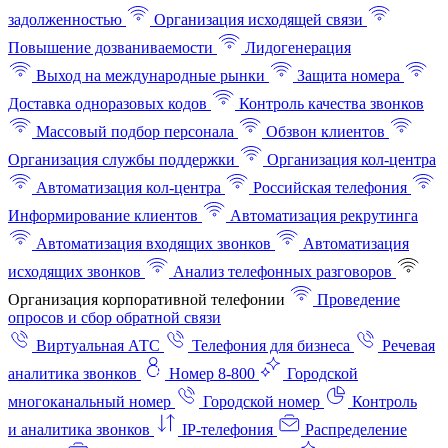
задолженностью
Организация исходящей связи
Повышение дозваниваемости
Лидогенерация
Выход на международные рынки
Защита номера
Доставка одноразовых кодов
Контроль качества звонков
Массовый подбор персонала
Обзвон клиентов
Организация службы поддержки
Организация кол-центра
Автоматизация кол-центра
Российская телефония
Информирование клиентов
Автоматизация рекрутинга
Автоматизация входящих звонков
Автоматизация
исходящих звонков
Анализ телефонных разговоров
Организация корпоративной телефонии
Проведение
опросов и сбор обратной связи
Виртуальная АТС
Телефония для бизнеса
Речевая
аналитика звонков
Номер 8-800
Городской
многоканальный номер
Городской номер
Контроль
и аналитика звонков
IP-телефония
Распределение