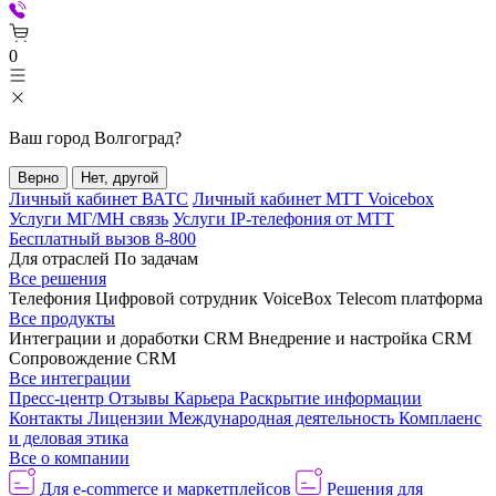
0
Ваш город
Волгоград
?
Верно
Нет, другой
Личный кабинет ВАТС
Личный кабинет МТТ Voicebox
Услуги МГ/МН связь
Услуги IP-телефония от МТТ
Бесплатный вызов 8-800
Для отраслей
По задачам
Все решения
Телефония
Цифровой сотрудник VoiceBox
Telecom платформа
Все продукты
Интеграции и доработки CRM
Внедрение и настройка CRM
Сопровождение CRM
Все интеграции
Пресс-центр
Отзывы
Карьера
Раскрытие информации
Контакты
Лицензии
Международная деятельность
Комплаенс
и деловая этика
Все о компании
Для e-commerce и маркетплейсов
Решения для