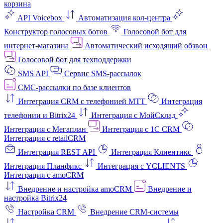
корзина
API Voicebox
Автоматизация кол‑центра
Конструктор голосовых ботов
Голосовой бот для
интернет‑магазина
Автоматический исходящий обзвон
Голосовой бот для техподдержки
SMS API
Сервис SMS-рассылок
СМС-рассылки по базе клиентов
Интеграция CRM с телефонией МТТ
Интеграция
телефонии и Bitrix24
Интеграция с МойСклад
Интеграция с Мегаплан
Интеграция с 1C CRM
Интеграция с retailCRM
Интеграция REST API
Интеграция Клиентикс
Интеграция Планфикс
Интеграция с YCLIENTS
Интеграция с amoCRM
Внедрение и настройка amoCRM
Внедрение и
настройка Bitrix24
Настройка CRM
Внедрение CRM-системы