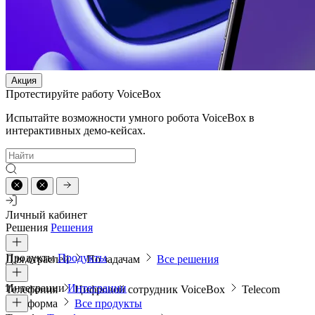
Акция
Протестируйте работу VoiceBox
Испытайте возможности умного робота VoiceBox в
интерактивных демо-кейсах.
Личный кабинет
Решения
Решения
Продукты
Продукты
Для отраслей
По задачам
Все решения
Интеграции
Интеграции
Телефония
Цифровой сотрудник VoiceBox
Telecom
платформа
Все продукты