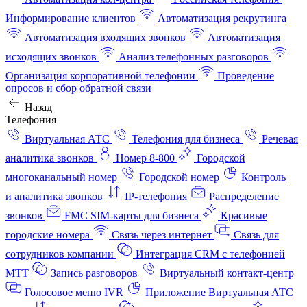
Информирование клиентов
Автоматизация рекрутинга
Автоматизация входящих звонков
Автоматизация
исходящих звонков
Анализ телефонных разговоров
Организация корпоративной телефонии
Проведение
опросов и сбор обратной связи
Назад
Телефония
Виртуальная АТС
Телефония для бизнеса
Речевая
аналитика звонков
Номер 8-800
Городской
многоканальный номер
Городской номер
Контроль
и аналитика звонков
IP-телефония
Распределение
звонков
FMC SIM-карты для бизнеса
Красивые
городские номера
Связь через интернет
Связь для
сотрудников компании
Интеграция CRM с телефонией
МТТ
Запись разговоров
Виртуальный контакт‑центр
Голосовое меню IVR
Приложение Виртуальная АТС