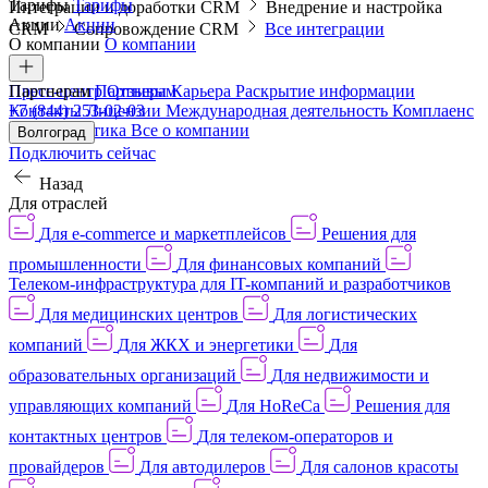
Тарифы
Тарифы
Интеграции и доработки CRM
Внедрение и настройка
Акции
Акции
CRM
Сопровождение CRM
Все интеграции
О компании
О компании
Пресс-центр
Партнерам
Партнерам
Отзывы
Карьера
Раскрытие информации
Контакты
+7 (844) 253-02-03
Лицензии
Международная деятельность
Комплаенс
и деловая этика
Все о компании
Волгоград
Подключить сейчас
Назад
Для отраслей
Для e-commerce и маркетплейсов
Решения для
промышленности
Для финансовых компаний
Телеком-инфраструктура для IT-компаний и разработчиков
Для медицинских центров
Для логистических
компаний
Для ЖКХ и энергетики
Для
образовательных организаций
Для недвижимости и
управляющих компаний
Для HoReCa
Решения для
контактных центров
Для телеком-операторов и
провайдеров
Для автодилеров
Для салонов красоты