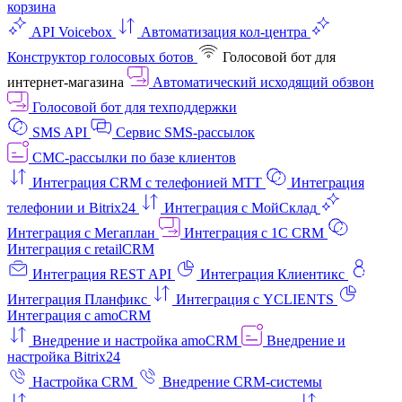
корзина
API Voicebox
Автоматизация кол‑центра
Конструктор голосовых ботов
Голосовой бот для
интернет‑магазина
Автоматический исходящий обзвон
Голосовой бот для техподдержки
SMS API
Сервис SMS-рассылок
СМС-рассылки по базе клиентов
Интеграция CRM с телефонией МТТ
Интеграция
телефонии и Bitrix24
Интеграция с МойСклад
Интеграция с Мегаплан
Интеграция с 1C CRM
Интеграция с retailCRM
Интеграция REST API
Интеграция Клиентикс
Интеграция Планфикс
Интеграция с YCLIENTS
Интеграция с amoCRM
Внедрение и настройка amoCRM
Внедрение и
настройка Bitrix24
Настройка CRM
Внедрение CRM-системы