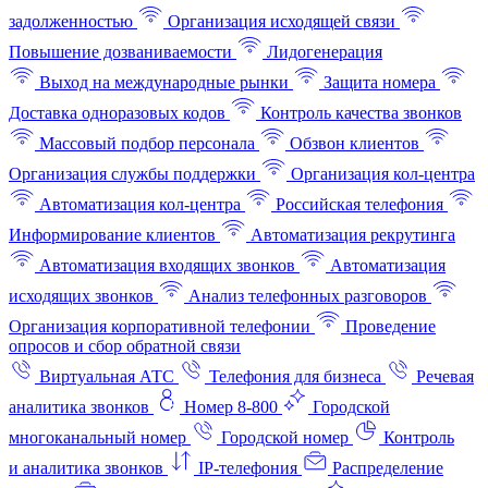
задолженностью
Организация исходящей связи
Повышение дозваниваемости
Лидогенерация
Выход на международные рынки
Защита номера
Доставка одноразовых кодов
Контроль качества звонков
Массовый подбор персонала
Обзвон клиентов
Организация службы поддержки
Организация кол-центра
Автоматизация кол-центра
Российская телефония
Информирование клиентов
Автоматизация рекрутинга
Автоматизация входящих звонков
Автоматизация
исходящих звонков
Анализ телефонных разговоров
Организация корпоративной телефонии
Проведение
опросов и сбор обратной связи
Виртуальная АТС
Телефония для бизнеса
Речевая
аналитика звонков
Номер 8-800
Городской
многоканальный номер
Городской номер
Контроль
и аналитика звонков
IP-телефония
Распределение