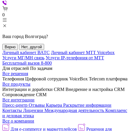
0
Ваш город
Волгоград
?
Верно
Нет, другой
Личный кабинет ВАТС
Личный кабинет МТТ Voicebox
Услуги МГ/МН связь
Услуги IP-телефония от МТТ
Бесплатный вызов 8-800
Для отраслей
По задачам
Все решения
Телефония
Цифровой сотрудник VoiceBox
Telecom платформа
Все продукты
Интеграции и доработки CRM
Внедрение и настройка CRM
Сопровождение CRM
Все интеграции
Пресс-центр
Отзывы
Карьера
Раскрытие информации
Контакты
Лицензии
Международная деятельность
Комплаенс
и деловая этика
Все о компании
Для e-commerce и маркетплейсов
Решения для