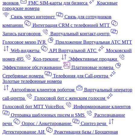
звонков
FMC SIM-карты для бизнеса
Красивые
городские номера
Связь через интернет
Связь для сотрудников
компании
Интеграция CRM с телефонией МТТ
Запись разговоров
Виртуальный контакт‑центр
Голосовое меню IVR
Приложение Виртуальная АТС МТТ
Web-виджеты
API Виртуальной АТС
Московский
номер 495
Кол-трекинг
Эффективные продажи
Эффективное обслуживание
Платиновые номера
Серебряные номера
Телефония для Call-центра
Золотые телефонные номера
Автообзвон клиентов роботом
Виртуальный оператор
call-центра
Голосовой бот с женским голосом
Голосовой бот МТТ VoiceBox
Информирование клиентов
Отправка шаблонных писем и SMS
Распознавание
речи
Опрос / Анкетирование
Синтез речи
Детектирование АИ
Реактивация базы / Брошенная