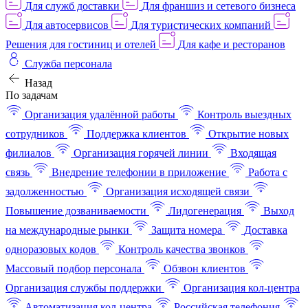
Для служб доставки
Для франшиз и сетевого бизнеса
Для автосервисов
Для туристических компаний
Решения для гостиниц и отелей
Для кафе и ресторанов
Служба персонала
Назад
По задачам
Организация удалённой работы
Контроль выездных
сотрудников
Поддержка клиентов
Открытие новых
филиалов
Организация горячей линии
Входящая
связь
Внедрение телефонии в приложение
Работа с
задолженностью
Организация исходящей связи
Повышение дозваниваемости
Лидогенерация
Выход
на международные рынки
Защита номера
Доставка
одноразовых кодов
Контроль качества звонков
Массовый подбор персонала
Обзвон клиентов
Организация службы поддержки
Организация кол-центра
Автоматизация кол-центра
Российская телефония