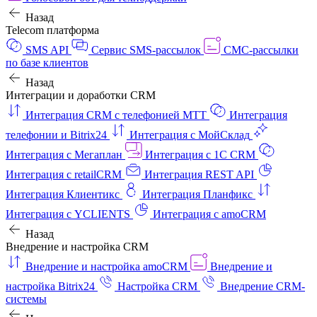
Назад
Telecom платформа
SMS API
Сервис SMS-рассылок
СМС-рассылки
по базе клиентов
Назад
Интеграции и доработки CRM
Интеграция CRM с телефонией МТТ
Интеграция
телефонии и Bitrix24
Интеграция с МойСклад
Интеграция с Мегаплан
Интеграция с 1C CRM
Интеграция с retailCRM
Интеграция REST API
Интеграция Клиентикс
Интеграция Планфикс
Интеграция с YCLIENTS
Интеграция с amoCRM
Назад
Внедрение и настройка CRM
Внедрение и настройка amoCRM
Внедрение и
настройка Bitrix24
Настройка CRM
Внедрение CRM-
системы