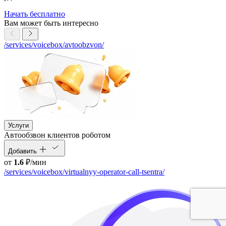
Начать бесплатно
Вам может быть интересно
/services/voicebox/avtoobzvon/
Услуги
Автообзвон клиентов роботом
Добавить
от
1.6
₽/мин
/services/voicebox/virtualnyy-operator-call-tsentra/