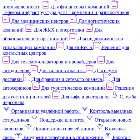
промышленности
Для финансовых компаний
Телеком-инфраструктура для IT-компаний и разработчиков
Для медицинских центров
Для логистических
компаний
Для ЖКХ и энергетики
Для
образовательных организаций
Для недвижимости и
управляющих компаний
Для HoReCa
Решения для
контактных центров
Для телеком-операторов и провайдеров
Для
автодилеров
Для салонов красоты
Для служб
доставки
Для франшиз и сетевого бизнеса
Для
автосервисов
Для туристических компаний
Решения
для гостиниц и отелей
Для кафе и ресторанов
Служба
персонала
Организация удалённой работы
Контроль выездных
сотрудников
Поддержка клиентов
Открытие новых
филиалов
Организация горячей линии
Входящая
связь
Внедрение телефонии в приложение
Работа с