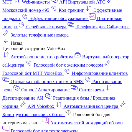
МТТ
Web-виджеты
API Виртуальной АТС
Московский номер 495
Кол-трекинг
Эффективные
продажи
Эффективное обслуживание
Платиновые
номера
Серебряные номера
Телефония для Call-центра
Золотые телефонные номера
Назад
Цифровой сотрудник VoiceBox
Автообзвон клиентов роботом
Виртуальный оператор
call-центра
Голосовой бот с женским голосом
Голосовой бот МТТ VoiceBox
Информирование клиентов
Отправка шаблонных писем и SMS
Распознавание
речи
Опрос / Анкетирование
Синтез речи
Детектирование АИ
Реактивация базы / Брошенная
корзина
API Voicebox
Автоматизация кол‑центра
Конструктор голосовых ботов
Голосовой бот для
интернет‑магазина
Автоматический исходящий обзвон
Голосовой бот для техподдержки