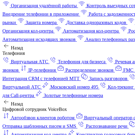
Организация удалённой работы
Контроль выездных со
Внедрение телефонии в приложение
Работа с задолженнос
рынки
Защита номера
Доставка одноразовых кодов
Организация кол-центра
Автоматизация кол-центра
Ро
Автоматизация исходящих звонков
Анализ телефонных раз
Назад
Телефония
Виртуальная АТС
Телефония для бизнеса
Речевая 
звонков
IP-телефония
Распределение звонков
FMC 
Интеграция CRM с телефонией МТТ
Запись разговоров
Виртуальной АТС
Московский номер 495
Кол-трекинг
для Call-центра
Золотые телефонные номера
Назад
Цифровой сотрудник VoiceBox
Автообзвон клиентов роботом
Виртуальный оператор c
Отправка шаблонных писем и SMS
Распознавание речи
Автоматизация кол‑центра
Конструктор голосовых бот