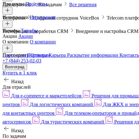
Продукты
Продукты
Для отраслей
По задачам
Все решения
Интеграции
Интеграции
Телефония
Цифровой сотрудник VoiceBox
Telecom платф
Тарифы
Тарифы
Интеграции и доработки CRM
Внедрение и настройка CR
Акции
Акции
О компании
О компании
Пресс-центр
Партнерам
Партнерам
Отзывы
Карьера
Раскрытие информации
Контакт
+7 (844) 253-02-03
Волгоград
Купить в 1 клик
Назад
Для отраслей
Для e-commerce и маркетплейсов
Решения для промыш
центров
Для логистических компаний
Для ЖКХ и энер
для контактных центров
Для телеком-операторов и провай
автосервисов
Для туристических компаний
Решения дл
Назад
По задачам