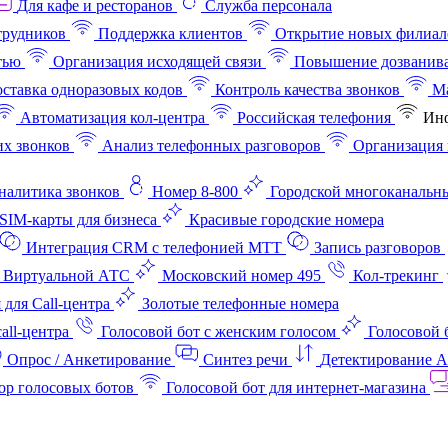
Для кафе и ресторанов
Служба персонала
трудников
Поддержка клиентов
Открытие новых филиал
тью
Организация исходящей связи
Повышение дозванив
ставка одноразовых кодов
Контроль качества звонков
Ма
Автоматизация кол-центра
Российская телефония
Инф
х звонков
Анализ телефонных разговоров
Организация 
аналитика звонков
Номер 8-800
Городской многоканальн
SIM-карты для бизнеса
Красивые городские номера
Интеграция CRM с телефонией МТТ
Запись разговоров
 Виртуальной АТС
Московский номер 495
Кол-трекинг
 для Call-центра
Золотые телефонные номера
all-центра
Голосовой бот с женским голосом
Голосовой 
Опрос / Анкетирование
Синтез речи
Детектирование 
ор голосовых ботов
Голосовой бот для интернет‑магазина