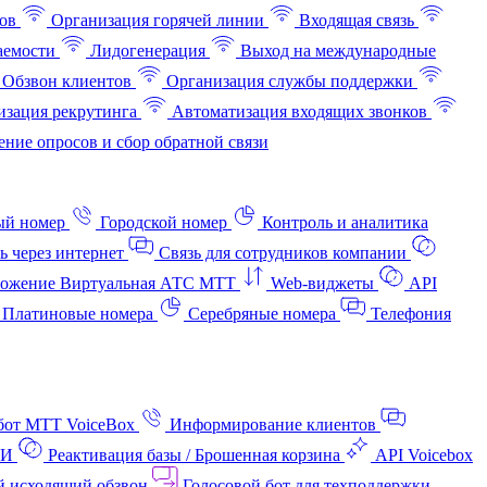
ов
Организация горячей линии
Входящая связь
аемости
Лидогенерация
Выход на международные
Обзвон клиентов
Организация службы поддержки
изация рекрутинга
Автоматизация входящих звонков
ние опросов и сбор обратной связи
ый номер
Городской номер
Контроль и аналитика
ь через интернет
Связь для сотрудников компании
ожение Виртуальная АТС МТТ
Web-виджеты
API
Платиновые номера
Серебряные номера
Телефония
бот МТТ VoiceBox
Информирование клиентов
АИ
Реактивация базы / Брошенная корзина
API Voicebox
й исходящий обзвон
Голосовой бот для техподдержки