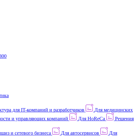
800
тика
тура для IT-компаний и разработчиков
Для медицинских
ости и управляющих компаний
Для HoReCa
Решения
шиз и сетевого бизнеса
Для автосервисов
Для