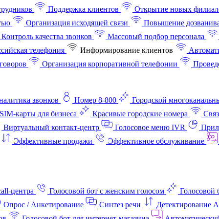
трудников
Поддержка клиентов
Открытие новых филиал
тью
Организация исходящей связи
Повышение дозванив
Контроль качества звонков
Массовый подбор персонала
ссийская телефония
Информирование клиентов
Автомат
говоров
Организация корпоративной телефонии
Проведе
аналитика звонков
Номер 8-800
Городской многоканальн
SIM-карты для бизнеса
Красивые городские номера
Связ
Виртуальный контакт‑центр
Голосовое меню IVR
Прил
Эффективные продажи
Эффективное обслуживание
all-центра
Голосовой бот с женским голосом
Голосовой 
Опрос / Анкетирование
Синтез речи
Детектирование 
ов
Голосовой бот для интернет‑магазина
Автоматически