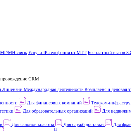
 МГ/МН связь
Услуги IP-телефония от МТТ
Бесплатный вызов 8-
провождение CRM
ы
Лицензии
Международная деятельность
Комплаенс и деловая э
ленности
Для финансовых компаний
Телеком-инфраструк
гетики
Для образовательных организаций
Для недвижим
ов
Для салонов красоты
Для служб доставки
Для фран