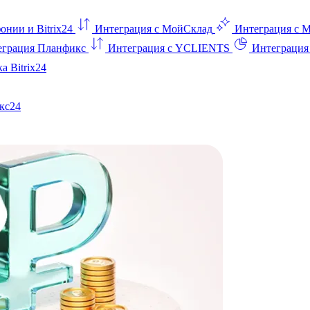
онии и Bitrix24
Интеграция с МойСклад
Интеграция с 
еграция Планфикс
Интеграция с YCLIENTS
Интеграци
а Bitrix24
кс24