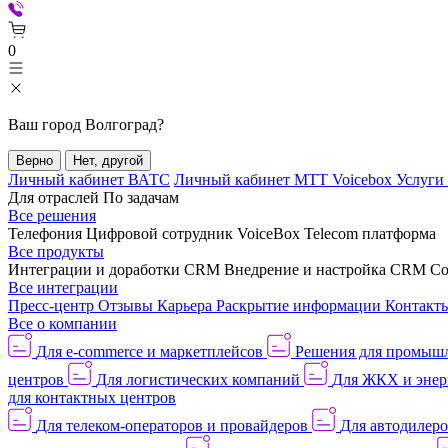
0
Ваш город
Волгоград
?
Верно
Нет, другой
Личный кабинет ВАТС
Личный кабинет МТТ Voicebox
Услуги
Для отраслей
По задачам
Все решения
Телефония
Цифровой сотрудник VoiceBox
Telecom платформа
Все продукты
Интеграции и доработки CRM
Внедрение и настройка CRM
Со
Все интеграции
Пресс-центр
Отзывы
Карьера
Раскрытие информации
Контакт
Все о компании
Для e-commerce и маркетплейсов
Решения для промыш
центров
Для логистических компаний
Для ЖКХ и энер
для контактных центров
Для телеком-операторов и провайдеров
Для автодилер