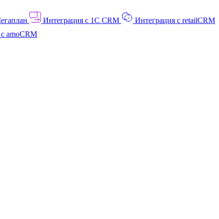
Мегаплан
Интеграция с 1C CRM
Интеграция с retailCRM
я с amoCRM