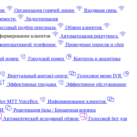
ов
Организация горячей линии
Входящая связь
аемости
Лидогенерация
ссовый подбор персонала
Обзвон клиентов
ормирование клиентов
Автоматизация рекрутинга
корпоративной телефонии
Проведение опросов и сбор
ый номер
Городской номер
Контроль и аналитика
Виртуальный контакт‑центр
Голосовое меню IVR
Эффективные продажи
Эффективное обслуживание
бот МТТ VoiceBox
Информирование клиентов
АИ
Реактивация базы / Брошенная корзина
Автоматический исходящий обзвон
Голосовой бот для