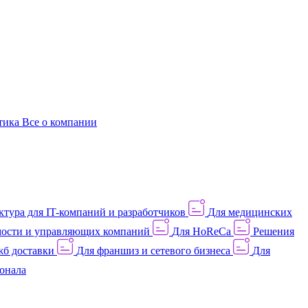
этика
Все о компании
тура для IT-компаний и разработчиков
Для медицинских
ости и управляющих компаний
Для HoReCa
Решения
жб доставки
Для франшиз и сетевого бизнеса
Для
онала