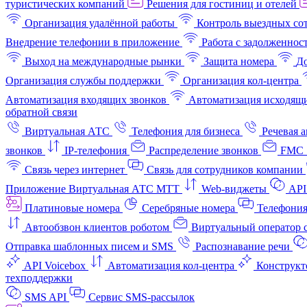
туристических компаний
Решения для гостиниц и отелей
Организация удалённой работы
Контроль выездных со
Внедрение телефонии в приложение
Работа с задолженнос
Выход на международные рынки
Защита номера
До
Организация службы поддержки
Организация кол-центра
Автоматизация входящих звонков
Автоматизация исходящи
обратной связи
Виртуальная АТС
Телефония для бизнеса
Речевая 
звонков
IP-телефония
Распределение звонков
FMC 
Связь через интернет
Связь для сотрудников компании
Приложение Виртуальная АТС МТТ
Web-виджеты
API
Платиновые номера
Серебряные номера
Телефония
Автообзвон клиентов роботом
Виртуальный оператор c
Отправка шаблонных писем и SMS
Распознавание речи
API Voicebox
Автоматизация кол‑центра
Конструкт
техподдержки
SMS API
Сервис SMS-рассылок