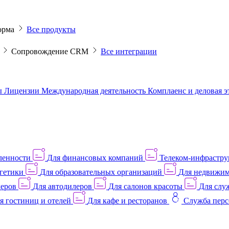
орма
Все продукты
M
Сопровождение CRM
Все интеграции
ы
Лицензии
Международная деятельность
Комплаенс и деловая 
ленности
Для финансовых компаний
Телеком-инфраструк
гетики
Для образовательных организаций
Для недвижим
деров
Для автодилеров
Для салонов красоты
Для слу
я гостиниц и отелей
Для кафе и ресторанов
Служба перс