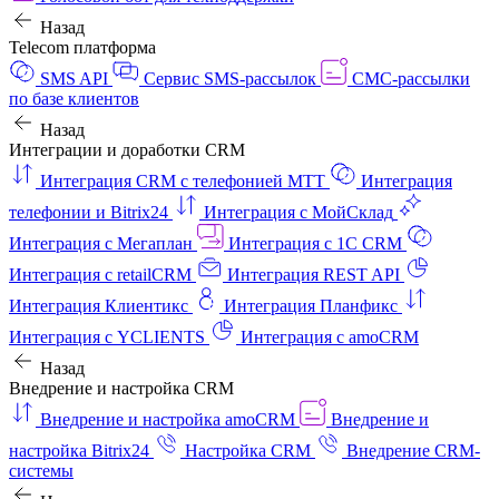
Назад
Telecom платформа
SMS API
Сервис SMS-рассылок
СМС-рассылки
по базе клиентов
Назад
Интеграции и доработки CRM
Интеграция CRM с телефонией МТТ
Интеграция
телефонии и Bitrix24
Интеграция с МойСклад
Интеграция с Мегаплан
Интеграция с 1C CRM
Интеграция с retailCRM
Интеграция REST API
Интеграция Клиентикс
Интеграция Планфикс
Интеграция с YCLIENTS
Интеграция с amoCRM
Назад
Внедрение и настройка CRM
Внедрение и настройка amoCRM
Внедрение и
настройка Bitrix24
Настройка CRM
Внедрение CRM-
системы