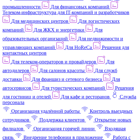
промышленности
Для финансовых компаний
Телеком-инфраструктура для IT-компаний и разработчиков
Для медицинских центров
Для логистических
компаний
Для ЖКХ и энергетики
Для
образовательных организаций
Для недвижимости и
управляющих компаний
Для HoReCa
Решения для
контактных центров
Для телеком-операторов и провайдеров
Для
автодилеров
Для салонов красоты
Для служб
доставки
Для франшиз и сетевого бизнеса
Для
автосервисов
Для туристических компаний
Решения
для гостиниц и отелей
Для кафе и ресторанов
Служба
персонала
Организация удалённой работы
Контроль выездных
сотрудников
Поддержка клиентов
Открытие новых
филиалов
Организация горячей линии
Входящая
связь
Внедрение телефонии в приложение
Работа с