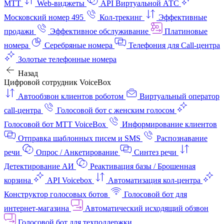
МТТ
Web-виджеты
API Виртуальной АТС
Московский номер 495
Кол-трекинг
Эффективные
продажи
Эффективное обслуживание
Платиновые
номера
Серебряные номера
Телефония для Call-центра
Золотые телефонные номера
Назад
Цифровой сотрудник VoiceBox
Автообзвон клиентов роботом
Виртуальный оператор
call-центра
Голосовой бот с женским голосом
Голосовой бот МТТ VoiceBox
Информирование клиентов
Отправка шаблонных писем и SMS
Распознавание
речи
Опрос / Анкетирование
Синтез речи
Детектирование АИ
Реактивация базы / Брошенная
корзина
API Voicebox
Автоматизация кол‑центра
Конструктор голосовых ботов
Голосовой бот для
интернет‑магазина
Автоматический исходящий обзвон
Голосовой бот для техподдержки