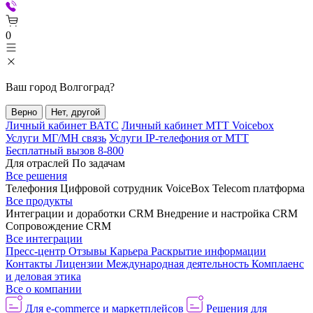
0
Ваш город
Волгоград
?
Верно
Нет, другой
Личный кабинет ВАТС
Личный кабинет МТТ Voicebox
Услуги МГ/МН связь
Услуги IP-телефония от МТТ
Бесплатный вызов 8-800
Для отраслей
По задачам
Все решения
Телефония
Цифровой сотрудник VoiceBox
Telecom платформа
Все продукты
Интеграции и доработки CRM
Внедрение и настройка CRM
Сопровождение CRM
Все интеграции
Пресс-центр
Отзывы
Карьера
Раскрытие информации
Контакты
Лицензии
Международная деятельность
Комплаенс
и деловая этика
Все о компании
Для e-commerce и маркетплейсов
Решения для