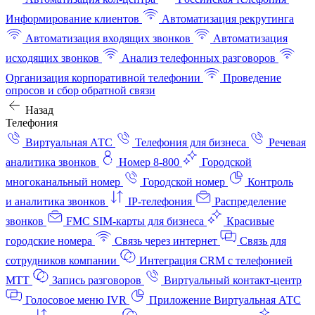
Информирование клиентов
Автоматизация рекрутинга
Автоматизация входящих звонков
Автоматизация
исходящих звонков
Анализ телефонных разговоров
Организация корпоративной телефонии
Проведение
опросов и сбор обратной связи
Назад
Телефония
Виртуальная АТС
Телефония для бизнеса
Речевая
аналитика звонков
Номер 8-800
Городской
многоканальный номер
Городской номер
Контроль
и аналитика звонков
IP-телефония
Распределение
звонков
FMC SIM-карты для бизнеса
Красивые
городские номера
Связь через интернет
Связь для
сотрудников компании
Интеграция CRM с телефонией
МТТ
Запись разговоров
Виртуальный контакт‑центр
Голосовое меню IVR
Приложение Виртуальная АТС