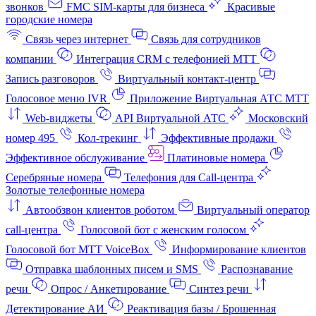
звонков
FMC SIM-карты для бизнеса
Красивые
городские номера
Связь через интернет
Связь для сотрудников
компании
Интеграция CRM с телефонией МТТ
Запись разговоров
Виртуальный контакт‑центр
Голосовое меню IVR
Приложение Виртуальная АТС МТТ
Web-виджеты
API Виртуальной АТС
Московский
номер 495
Кол-трекинг
Эффективные продажи
Эффективное обслуживание
Платиновые номера
Серебряные номера
Телефония для Call-центра
Золотые телефонные номера
Автообзвон клиентов роботом
Виртуальный оператор
call-центра
Голосовой бот с женским голосом
Голосовой бот МТТ VoiceBox
Информирование клиентов
Отправка шаблонных писем и SMS
Распознавание
речи
Опрос / Анкетирование
Синтез речи
Детектирование АИ
Реактивация базы / Брошенная