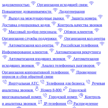
задолженностью
Организация исходящей связи
Повышение дозваниваемости
Лидогенерация
Выход на международные рынки
Защита номера
Доставка одноразовых кодов
Контроль качества звонков
Массовый подбор персонала
Обзвон клиентов
Организация службы поддержки
Организация кол-центра
Автоматизация кол-центра
Российская телефония
Информирование клиентов
Автоматизация рекрутинга
Автоматизация входящих звонков
Автоматизация
исходящих звонков
Анализ телефонных разговоров
Организация корпоративной телефонии
Проведение
опросов и сбор обратной связи
Виртуальная АТС
Телефония для бизнеса
Речевая
аналитика звонков
Номер 8-800
Городской
многоканальный номер
Городской номер
Контроль
и аналитика звонков
IP-телефония
Распределение