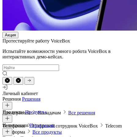
Акция
Протестируйте работу VoiceBox
Испытайте возможности умного робота VoiceBox в
интерактивных демо-кейсах.
Личный кабинет
Решения
Решения
Продукты
Продукты
Для отраслей
По задачам
Все решения
Интеграции
Интеграции
Телефония
Цифровой сотрудник VoiceBox
Telecom
платформа
Все продукты