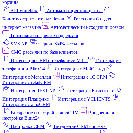
корзина
API Voicebox
Автоматизация кол‑центра
Конструктор голосовых ботов
Голосовой бот для
интернет‑магазина
Автоматический исходящий обзвон
Голосовой бот для техподдержки
SMS API
Сервис SMS-рассылок
СМС-рассылки по базе клиентов
Интеграция CRM с телефонией МТТ
Интеграция
телефонии и Bitrix24
Интеграция с МойСклад
Интеграция с Мегаплан
Интеграция с 1C CRM
Интеграция с retailCRM
Интеграция REST API
Интеграция Клиентикс
Интеграция Планфикс
Интеграция с YCLIENTS
Интеграция с amoCRM
Внедрение и настройка amoCRM
Внедрение и
настройка Bitrix24
Настройка CRM
Внедрение CRM-системы