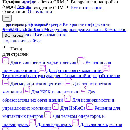
Тарифы
Тарифы
Интеграции и доработки CRM
Внедрение и настройка
Акции
Акции
CRM
Сопровождение CRM
Все интеграции
О компании
О компании
Пресс-центр
Партнерам
Партнерам
Отзывы
Карьера
Раскрытие информации
Контакты
+7 (844) 253-02-03
Лицензии
Международная деятельность
Комплаенс
и деловая этика
Все о компании
Волгоград
Подключить сейчас
Назад
Для отраслей
Для e-commerce и маркетплейсов
Решения для
промышленности
Для финансовых компаний
Телеком-инфраструктура для IT-компаний и разработчиков
Для медицинских центров
Для логистических
компаний
Для ЖКХ и энергетики
Для
образовательных организаций
Для недвижимости и
управляющих компаний
Для HoReCa
Решения для
контактных центров
Для телеком-операторов и
провайдеров
Для автодилеров
Для салонов красоты