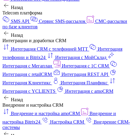
Назад
Telecom платформа
SMS API
Сервис SMS-рассылок
СМС-рассылки
по базе клиентов
Назад
Интеграции и доработки CRM
Интеграция CRM с телефонией МТТ
Интеграция
телефонии и Bitrix24
Интеграция с МойСклад
Интеграция с Мегаплан
Интеграция с 1C CRM
Интеграция с retailCRM
Интеграция REST API
Интеграция Клиентикс
Интеграция Планфикс
Интеграция с YCLIENTS
Интеграция с amoCRM
Назад
Внедрение и настройка CRM
Внедрение и настройка amoCRM
Внедрение и
настройка Bitrix24
Настройка CRM
Внедрение CRM-
системы