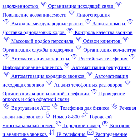
задолженностью
Организация исходящей связи
Повышение дозваниваемости
Лидогенерация
Выход на международные рынки
Защита номера
Доставка одноразовых кодов
Контроль качества звонков
Массовый подбор персонала
Обзвон клиентов
Организация службы поддержки
Организация кол-центра
Автоматизация кол-центра
Российская телефония
Информирование клиентов
Автоматизация рекрутинга
Автоматизация входящих звонков
Автоматизация
исходящих звонков
Анализ телефонных разговоров
Организация корпоративной телефонии
Проведение
опросов и сбор обратной связи
Виртуальная АТС
Телефония для бизнеса
Речевая
аналитика звонков
Номер 8-800
Городской
многоканальный номер
Городской номер
Контроль
и аналитика звонков
IP-телефония
Распределение