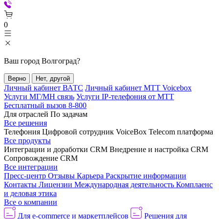
0
Ваш город
Волгоград
?
Верно
Нет, другой
Личный кабинет ВАТС
Личный кабинет МТТ Voicebox
Услуги МГ/МН связь
Услуги IP-телефония от МТТ
Бесплатный вызов 8-800
Для отраслей
По задачам
Все решения
Телефония
Цифровой сотрудник VoiceBox
Telecom платформа
Все продукты
Интеграции и доработки CRM
Внедрение и настройка CRM
Сопровождение CRM
Все интеграции
Пресс-центр
Отзывы
Карьера
Раскрытие информации
Контакты
Лицензии
Международная деятельность
Комплаенс
и деловая этика
Все о компании
Для e-commerce и маркетплейсов
Решения для