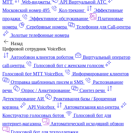
МТТ
Web-виджеты
API Виртуальной АТС
Московский номер 495
Кол-трекинг
Эффективные
продажи
Эффективное обслуживание
Платиновые
номера
Серебряные номера
Телефония для Call-центра
Золотые телефонные номера
Назад
Цифровой сотрудник VoiceBox
Автообзвон клиентов роботом
Виртуальный оператор
call-центра
Голосовой бот с женским голосом
Голосовой бот МТТ VoiceBox
Информирование клиентов
Отправка шаблонных писем и SMS
Распознавание
речи
Опрос / Анкетирование
Синтез речи
Детектирование АИ
Реактивация базы / Брошенная
корзина
API Voicebox
Автоматизация кол‑центра
Конструктор голосовых ботов
Голосовой бот для
интернет‑магазина
Автоматический исходящий обзвон
Голосовой бот для техподдержки