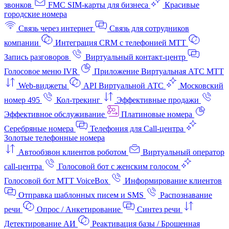
звонков
FMC SIM-карты для бизнеса
Красивые
городские номера
Связь через интернет
Связь для сотрудников
компании
Интеграция CRM с телефонией МТТ
Запись разговоров
Виртуальный контакт‑центр
Голосовое меню IVR
Приложение Виртуальная АТС МТТ
Web-виджеты
API Виртуальной АТС
Московский
номер 495
Кол-трекинг
Эффективные продажи
Эффективное обслуживание
Платиновые номера
Серебряные номера
Телефония для Call-центра
Золотые телефонные номера
Автообзвон клиентов роботом
Виртуальный оператор
call-центра
Голосовой бот с женским голосом
Голосовой бот МТТ VoiceBox
Информирование клиентов
Отправка шаблонных писем и SMS
Распознавание
речи
Опрос / Анкетирование
Синтез речи
Детектирование АИ
Реактивация базы / Брошенная