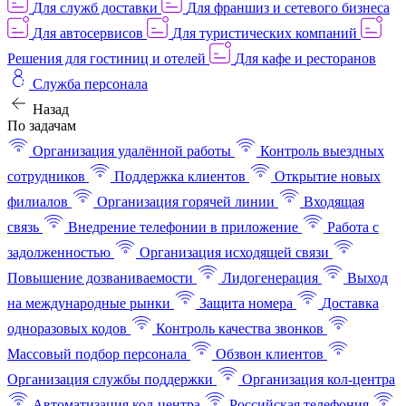
Для служб доставки
Для франшиз и сетевого бизнеса
Для автосервисов
Для туристических компаний
Решения для гостиниц и отелей
Для кафе и ресторанов
Служба персонала
Назад
По задачам
Организация удалённой работы
Контроль выездных
сотрудников
Поддержка клиентов
Открытие новых
филиалов
Организация горячей линии
Входящая
связь
Внедрение телефонии в приложение
Работа с
задолженностью
Организация исходящей связи
Повышение дозваниваемости
Лидогенерация
Выход
на международные рынки
Защита номера
Доставка
одноразовых кодов
Контроль качества звонков
Массовый подбор персонала
Обзвон клиентов
Организация службы поддержки
Организация кол-центра
Автоматизация кол-центра
Российская телефония