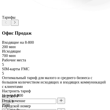
Тарифы
Офис Продаж
Входящие на 8-800
200 мин
Исходящие
700 мин
Рабочие места
5
SIM-карты FMC
5
Оптимальный тариф для малого и среднего бизнеса с
большим количеством исходящих и входящих коммуникаций
с клиентами
Настроить тариф
Номер 8-800
от 2 500 ₽
Подключение
2500
Городской номер