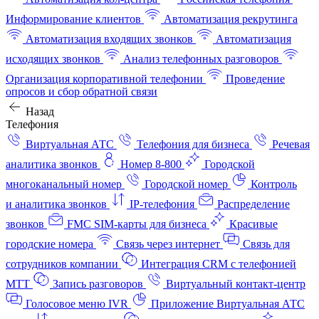
Информирование клиентов
Автоматизация рекрутинга
Автоматизация входящих звонков
Автоматизация
исходящих звонков
Анализ телефонных разговоров
Организация корпоративной телефонии
Проведение
опросов и сбор обратной связи
Назад
Телефония
Виртуальная АТС
Телефония для бизнеса
Речевая
аналитика звонков
Номер 8-800
Городской
многоканальный номер
Городской номер
Контроль
и аналитика звонков
IP-телефония
Распределение
звонков
FMC SIM-карты для бизнеса
Красивые
городские номера
Связь через интернет
Связь для
сотрудников компании
Интеграция CRM с телефонией
МТТ
Запись разговоров
Виртуальный контакт‑центр
Голосовое меню IVR
Приложение Виртуальная АТС