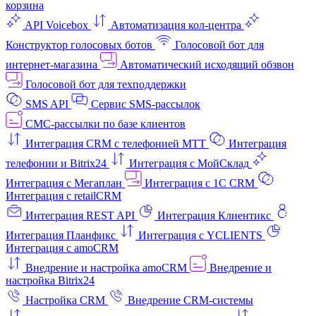
корзина
API Voicebox
Автоматизация кол‑центра
Конструктор голосовых ботов
Голосовой бот для
интернет‑магазина
Автоматический исходящий обзвон
Голосовой бот для техподдержки
SMS API
Сервис SMS-рассылок
СМС-рассылки по базе клиентов
Интеграция CRM с телефонией МТТ
Интеграция
телефонии и Bitrix24
Интеграция с МойСклад
Интеграция с Мегаплан
Интеграция с 1C CRM
Интеграция с retailCRM
Интеграция REST API
Интеграция Клиентикс
Интеграция Планфикс
Интеграция с YCLIENTS
Интеграция с amoCRM
Внедрение и настройка amoCRM
Внедрение и
настройка Bitrix24
Настройка CRM
Внедрение CRM-системы