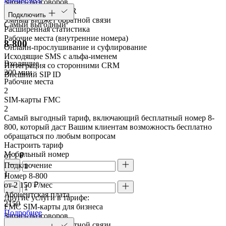
Запись разговоров
Голосовое меню IVR
Подключить
Умный виджет обратной связи
Самый выгодный
Расширенная статистика
Рабочие места (внутренние номера)
8-800
Онлайн-прослушивание и суфлирование
Исходящие SMS с альфа-именем
Входящие
Интеграция со сторонними CRM
300 мин
Внешний SIP ID
Рабочие места
2
SIM-карты FMC
2
Самый выгодный тариф, включающий бесплатный номер 8-
800, который даст Вашим клиентам возможность бесплатно
обращаться по любым вопросам
Настроить тариф
Мобильный номер
от 1 ₽
Подключение
1
Номер 8-800
от 2 150 ₽/мес
Абонентская плата
Другие услуги в тарифе:
2150
FMC SIM-карты для бизнеса
Подробнее
Запись разговоров
Умный виджет обратной связи