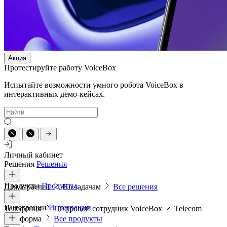
Акция
Протестируйте работу VoiceBox
Испытайте возможности умного робота VoiceBox в
интерактивных демо-кейсах.
Личный кабинет
Решения
Решения
Продукты
Продукты
Для отраслей
По задачам
Все решения
Интеграции
Интеграции
Телефония
Цифровой сотрудник VoiceBox
Telecom
платформа
Все продукты