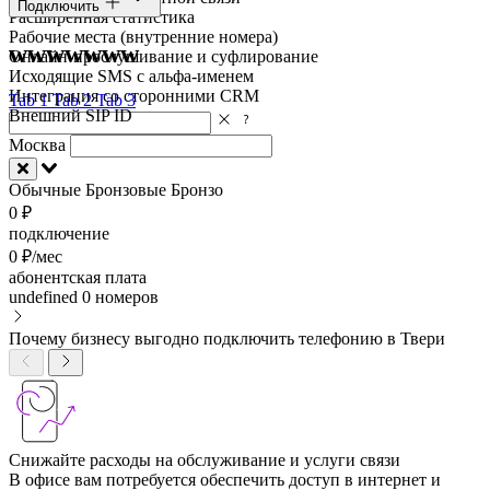
Подключить
Расширенная статистика
Рабочие места (внутренние номера)
wwwwwww
Онлайн-прослушивание и суфлирование
Исходящие SMS с альфа-именем
Интеграция со сторонними CRM
Tab 1
Tab 2
Tab 3
Внешний SIP ID
Москва
Обычные
Бронзовые
Бронзо
0 ₽
подключение
0 ₽/мес
абонентская плата
undefined
0 номеров
Почему бизнесу выгодно подключить телефонию в Твери
Снижайте расходы на обслуживание и услуги связи
В офисе вам потребуется обеспечить доступ в интернет и