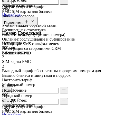
от 3 750 ₽/мес
Абонентская плата
Другие услуги в тарифе:
3750
FMC SIM-карты для бизнеса
Подробнее
Запись разговоров
Речевая аналитика
Подключить
Умный виджет обратной связи
Расширенная статистика
Номер Городской
Рабочие места (внутренние номера)
Онлайн-прослушивание и суфлирование
Исходящие
Исходящие SMS с альфа-именем
300 мин
Интеграция со сторонними CRM
Рабочие места
Внешний SIP ID
2
SIM-карты FMC
2
Выгодный тариф с бесплатным городским номером для
Вашего бизнеса и минутами в подарок
Настроить тариф
Мобильный номер
от 990 ₽
Подключение
990
Городской номер
от 1 200 ₽/мес
Абонентская плата
Другие услуги в тарифе:
1200
FMC SIM-карты для бизнеса
Подробнее