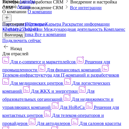
Тарифы
Тарифы
Интеграции и доработки CRM
Внедрение и настройка
Акции
Акции
CRM
Сопровождение CRM
Все интеграции
О компании
О компании
Пресс-центр
Партнерам
Партнерам
Отзывы
Карьера
Раскрытие информации
Контакты
+7 (844) 253-02-03
Лицензии
Международная деятельность
Комплаенс
и деловая этика
Все о компании
Волгоград
Подключить сейчас
Назад
Для отраслей
Для e-commerce и маркетплейсов
Решения для
промышленности
Для финансовых компаний
Телеком-инфраструктура для IT-компаний и разработчиков
Для медицинских центров
Для логистических
компаний
Для ЖКХ и энергетики
Для
образовательных организаций
Для недвижимости и
управляющих компаний
Для HoReCa
Решения для
контактных центров
Для телеком-операторов и
провайдеров
Для автодилеров
Для салонов красоты