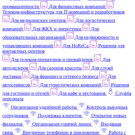
промышленности
Для финансовых компаний
Телеком-инфраструктура для IT-компаний и разработчиков
Для медицинских центров
Для логистических
компаний
Для ЖКХ и энергетики
Для
образовательных организаций
Для недвижимости и
управляющих компаний
Для HoReCa
Решения для
контактных центров
Для телеком-операторов и провайдеров
Для
автодилеров
Для салонов красоты
Для служб
доставки
Для франшиз и сетевого бизнеса
Для
автосервисов
Для туристических компаний
Решения
для гостиниц и отелей
Для кафе и ресторанов
Служба
персонала
Организация удалённой работы
Контроль выездных
сотрудников
Поддержка клиентов
Открытие новых
филиалов
Организация горячей линии
Входящая
связь
Внедрение телефонии в приложение
Работа с