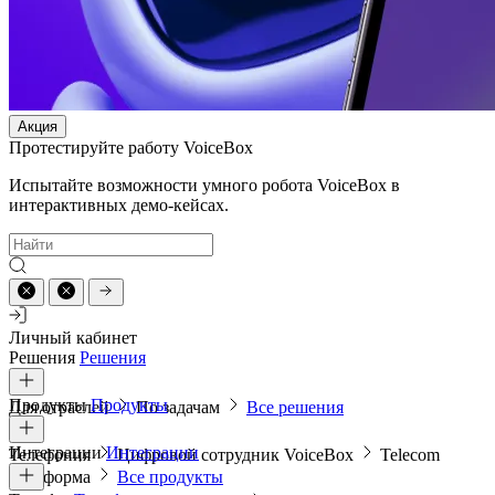
Акция
Протестируйте работу VoiceBox
Испытайте возможности умного робота VoiceBox в
интерактивных демо-кейсах.
Личный кабинет
Решения
Решения
Продукты
Продукты
Для отраслей
По задачам
Все решения
Интеграции
Интеграции
Телефония
Цифровой сотрудник VoiceBox
Telecom
платформа
Все продукты