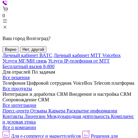
0
Ваш город
Волгоград
?
Верно
Нет, другой
Личный кабинет ВАТС
Личный кабинет МТТ Voicebox
Услуги МГ/МН связь
Услуги IP-телефония от МТТ
Бесплатный вызов 8-800
Для отраслей
По задачам
Все решения
Телефония
Цифровой сотрудник VoiceBox
Telecom платформа
Все продукты
Интеграции и доработки CRM
Внедрение и настройка CRM
Сопровождение CRM
Все интеграции
Пресс-центр
Отзывы
Карьера
Раскрытие информации
Контакты
Лицензии
Международная деятельность
Комплаенс
и деловая этика
Все о компании
Для e-commerce и маркетплейсов
Решения для