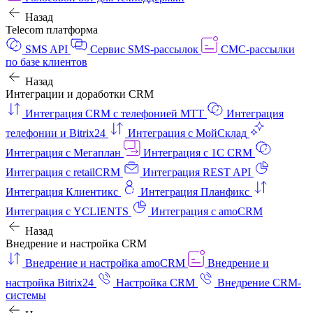
Назад
Telecom платформа
SMS API
Сервис SMS-рассылок
СМС-рассылки
по базе клиентов
Назад
Интеграции и доработки CRM
Интеграция CRM с телефонией МТТ
Интеграция
телефонии и Bitrix24
Интеграция с МойСклад
Интеграция с Мегаплан
Интеграция с 1C CRM
Интеграция с retailCRM
Интеграция REST API
Интеграция Клиентикс
Интеграция Планфикс
Интеграция с YCLIENTS
Интеграция с amoCRM
Назад
Внедрение и настройка CRM
Внедрение и настройка amoCRM
Внедрение и
настройка Bitrix24
Настройка CRM
Внедрение CRM-
системы