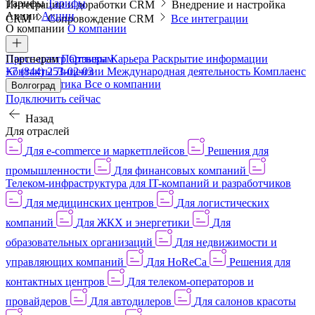
Тарифы
Тарифы
Интеграции и доработки CRM
Внедрение и настройка
Акции
Акции
CRM
Сопровождение CRM
Все интеграции
О компании
О компании
Пресс-центр
Партнерам
Партнерам
Отзывы
Карьера
Раскрытие информации
Контакты
+7 (844) 253-02-03
Лицензии
Международная деятельность
Комплаенс
и деловая этика
Все о компании
Волгоград
Подключить сейчас
Назад
Для отраслей
Для e-commerce и маркетплейсов
Решения для
промышленности
Для финансовых компаний
Телеком-инфраструктура для IT-компаний и разработчиков
Для медицинских центров
Для логистических
компаний
Для ЖКХ и энергетики
Для
образовательных организаций
Для недвижимости и
управляющих компаний
Для HoReCa
Решения для
контактных центров
Для телеком-операторов и
провайдеров
Для автодилеров
Для салонов красоты