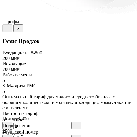
Тарифы
Офис Продаж
Входящие на 8-800
200 мин
Исходящие
700 мин
Рабочие места
5
SIM-карты FMC
5
Оптимальный тариф для малого и среднего бизнеса с
большим количеством исходящих и входящих коммуникаций
с клиентами
Настроить тариф
Номер 8-800
от 2 500 ₽
Подключение
2500
Городской номер