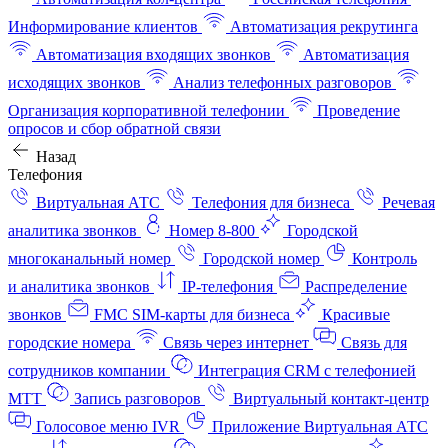
Информирование клиентов
Автоматизация рекрутинга
Автоматизация входящих звонков
Автоматизация
исходящих звонков
Анализ телефонных разговоров
Организация корпоративной телефонии
Проведение
опросов и сбор обратной связи
Назад
Телефония
Виртуальная АТС
Телефония для бизнеса
Речевая
аналитика звонков
Номер 8-800
Городской
многоканальный номер
Городской номер
Контроль
и аналитика звонков
IP-телефония
Распределение
звонков
FMC SIM-карты для бизнеса
Красивые
городские номера
Связь через интернет
Связь для
сотрудников компании
Интеграция CRM с телефонией
МТТ
Запись разговоров
Виртуальный контакт‑центр
Голосовое меню IVR
Приложение Виртуальная АТС