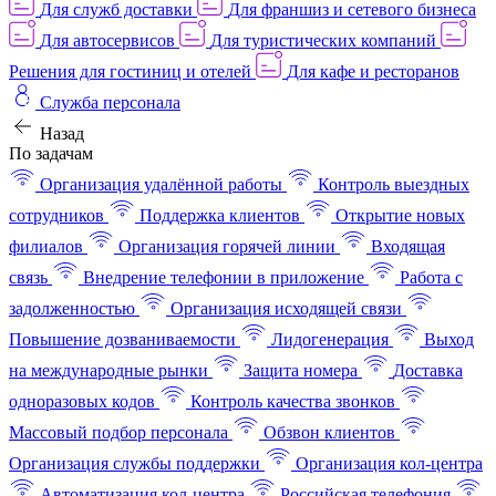
Для служб доставки
Для франшиз и сетевого бизнеса
Для автосервисов
Для туристических компаний
Решения для гостиниц и отелей
Для кафе и ресторанов
Служба персонала
Назад
По задачам
Организация удалённой работы
Контроль выездных
сотрудников
Поддержка клиентов
Открытие новых
филиалов
Организация горячей линии
Входящая
связь
Внедрение телефонии в приложение
Работа с
задолженностью
Организация исходящей связи
Повышение дозваниваемости
Лидогенерация
Выход
на международные рынки
Защита номера
Доставка
одноразовых кодов
Контроль качества звонков
Массовый подбор персонала
Обзвон клиентов
Организация службы поддержки
Организация кол-центра
Автоматизация кол-центра
Российская телефония