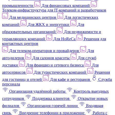
промышленности
Для финансовых компаний
Телеком-инфраструктура для IT-компаний и разработчиков
Для медицинских центров
Для логистических
компаний
Для ЖКХ и энергетики
Для
образовательных организаций
Для недвижимости и
управляющих компаний
Для HoReCa
Решения для
контактных центров
Для телеком-операторов и провайдеров
Для
автодилеров
Для салонов красоты
Для служб
доставки
Для франшиз и сетевого бизнеса
Для
автосервисов
Для туристических компаний
Решения
для гостиниц и отелей
Для кафе и ресторанов
Служба
персонала
Организация удалённой работы
Контроль выездных
сотрудников
Поддержка клиентов
Открытие новых
филиалов
Организация горячей линии
Входящая
связь
Внедрение телефонии в приложение
Работа с