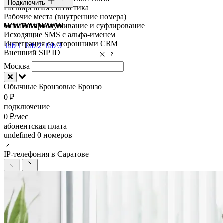
Подключить
Расширенная статистика
Рабочие места (внутренние номера)
wwwwwww
Онлайн-прослушивание и суфлирование
Исходящие SMS с альфа-именем
Интеграция со сторонними CRM
Tab 1
Tab 2
Tab 3
Внешний SIP ID
Москва
Обычные
Бронзовые
Бронзо
0 ₽
подключение
0 ₽/мес
абонентская плата
undefined
0 номеров
IP-телефония в Саратове