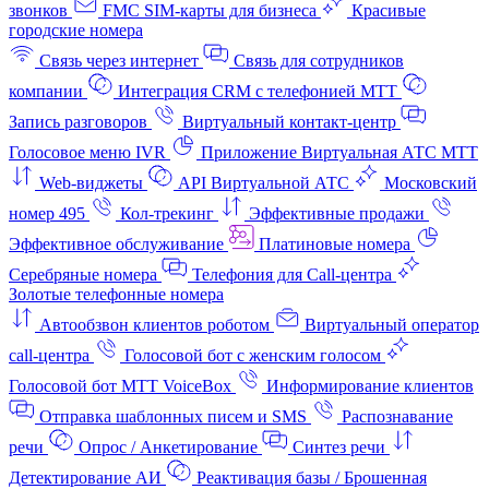
звонков
FMC SIM-карты для бизнеса
Красивые
городские номера
Связь через интернет
Связь для сотрудников
компании
Интеграция CRM с телефонией МТТ
Запись разговоров
Виртуальный контакт‑центр
Голосовое меню IVR
Приложение Виртуальная АТС МТТ
Web-виджеты
API Виртуальной АТС
Московский
номер 495
Кол-трекинг
Эффективные продажи
Эффективное обслуживание
Платиновые номера
Серебряные номера
Телефония для Call-центра
Золотые телефонные номера
Автообзвон клиентов роботом
Виртуальный оператор
call-центра
Голосовой бот с женским голосом
Голосовой бот МТТ VoiceBox
Информирование клиентов
Отправка шаблонных писем и SMS
Распознавание
речи
Опрос / Анкетирование
Синтез речи
Детектирование АИ
Реактивация базы / Брошенная