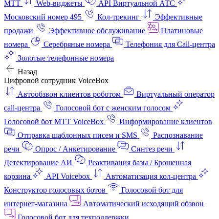
МТТ
Web-виджеты
API Виртуальной АТС
Московский номер 495
Кол-трекинг
Эффективные
продажи
Эффективное обслуживание
Платиновые
номера
Серебряные номера
Телефония для Call-центра
Золотые телефонные номера
Назад
Цифровой сотрудник VoiceBox
Автообзвон клиентов роботом
Виртуальный оператор
call-центра
Голосовой бот с женским голосом
Голосовой бот МТТ VoiceBox
Информирование клиентов
Отправка шаблонных писем и SMS
Распознавание
речи
Опрос / Анкетирование
Синтез речи
Детектирование АИ
Реактивация базы / Брошенная
корзина
API Voicebox
Автоматизация кол‑центра
Конструктор голосовых ботов
Голосовой бот для
интернет‑магазина
Автоматический исходящий обзвон
Голосовой бот для техподдержки