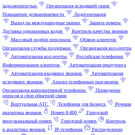
задолженностью
Организация исходящей связи
Повышение дозваниваемости
Лидогенерация
Выход на международные рынки
Защита номера
Доставка одноразовых кодов
Контроль качества звонков
Массовый подбор персонала
Обзвон клиентов
Организация службы поддержки
Организация кол-центра
Автоматизация кол-центра
Российская телефония
Информирование клиентов
Автоматизация рекрутинга
Автоматизация входящих звонков
Автоматизация
исходящих звонков
Анализ телефонных разговоров
Организация корпоративной телефонии
Проведение
опросов и сбор обратной связи
Виртуальная АТС
Телефония для бизнеса
Речевая
аналитика звонков
Номер 8-800
Городской
многоканальный номер
Городской номер
Контроль
и аналитика звонков
IP-телефония
Распределение