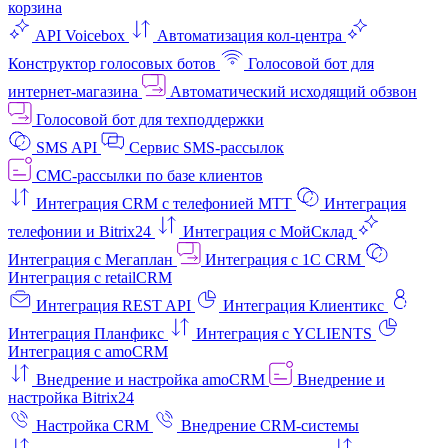
корзина
API Voicebox
Автоматизация кол‑центра
Конструктор голосовых ботов
Голосовой бот для
интернет‑магазина
Автоматический исходящий обзвон
Голосовой бот для техподдержки
SMS API
Сервис SMS-рассылок
СМС-рассылки по базе клиентов
Интеграция CRM с телефонией МТТ
Интеграция
телефонии и Bitrix24
Интеграция с МойСклад
Интеграция с Мегаплан
Интеграция с 1C CRM
Интеграция с retailCRM
Интеграция REST API
Интеграция Клиентикс
Интеграция Планфикс
Интеграция с YCLIENTS
Интеграция с amoCRM
Внедрение и настройка amoCRM
Внедрение и
настройка Bitrix24
Настройка CRM
Внедрение CRM-системы