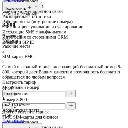
Запись разговоров
Голосовое меню IVR
Подключить
Умный виджет обратной связи
Самый выгодный
Расширенная статистика
Рабочие места (внутренние номера)
8-800
Онлайн-прослушивание и суфлирование
Исходящие SMS с альфа-именем
Входящие
Интеграция со сторонними CRM
300 мин
Внешний SIP ID
Рабочие места
2
SIM-карты FMC
2
Самый выгодный тариф, включающий бесплатный номер 8-
800, который даст Вашим клиентам возможность бесплатно
обращаться по любым вопросам
Настроить тариф
Мобильный номер
от 1 ₽
Подключение
1
Номер 8-800
от 2 150 ₽/мес
Абонентская плата
Другие услуги в тарифе:
2150
FMC SIM-карты для бизнеса
Подробнее
Запись разговоров
Умный виджет обратной связи