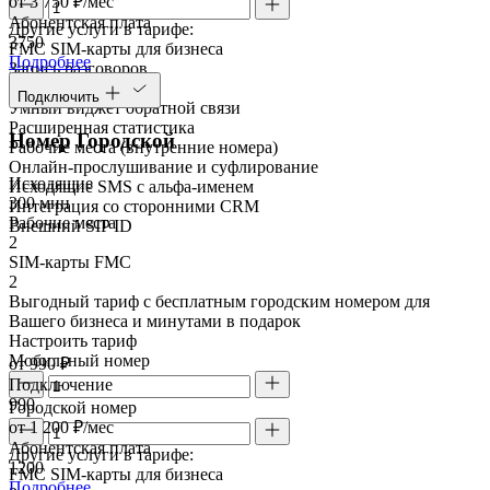
от 3 750 ₽/мес
Абонентская плата
Другие услуги в тарифе:
3750
FMC SIM-карты для бизнеса
Подробнее
Запись разговоров
Речевая аналитика
Подключить
Умный виджет обратной связи
Расширенная статистика
Номер Городской
Рабочие места (внутренние номера)
Онлайн-прослушивание и суфлирование
Исходящие
Исходящие SMS с альфа-именем
300 мин
Интеграция со сторонними CRM
Рабочие места
Внешний SIP ID
2
SIM-карты FMC
2
Выгодный тариф с бесплатным городским номером для
Вашего бизнеса и минутами в подарок
Настроить тариф
Мобильный номер
от 990 ₽
Подключение
990
Городской номер
от 1 200 ₽/мес
Абонентская плата
Другие услуги в тарифе:
1200
FMC SIM-карты для бизнеса
Подробнее